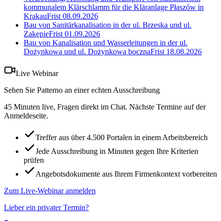
kommunalem Klärschlamm für die Kläranlage Płaszów in
Krakau
Frist
08.09.2026
Bau von Sanitärkanalisation in der ul. Brzeska und ul.
Zakępie
Frist
01.09.2026
Bau von Kanalisation und Wasserleitungen in der ul.
Dożynkowa und ul. Dożynkowa boczna
Frist
18.08.2026
Live Webinar
Sehen Sie Patterno an einer echten Ausschreibung
45 Minuten live, Fragen direkt im Chat. Nächste Termine auf der
Anmeldeseite.
Treffer aus über 4.500 Portalen in einem Arbeitsbereich
Jede Ausschreibung in Minuten gegen Ihre Kriterien
prüfen
Angebotsdokumente aus Ihrem Firmenkontext vorbereiten
Zum Live-Webinar anmelden
Lieber ein privater Termin?