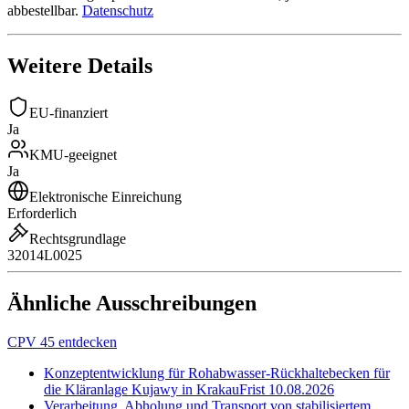
abbestellbar.
Datenschutz
Weitere Details
EU-finanziert
Ja
KMU-geeignet
Ja
Elektronische Einreichung
Erforderlich
Rechtsgrundlage
32014L0025
Ähnliche Ausschreibungen
CPV 45 entdecken
Konzeptentwicklung für Rohabwasser-Rückhaltebecken für
die Kläranlage Kujawy in Krakau
Frist
10.08.2026
Verarbeitung, Abholung und Transport von stabilisiertem