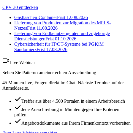
CPV 30 entdecken
Gasflaschen-Container
Frist
12.08.2026
Lieferung von Produkten zur Migration des MPLS-
Netzes
Frist
11.08.2026
Lieferung von Endbenutzergeräten und zugehörige
Dienstleistungen
Frist
01.10.2026
Cybersicherheit für IT/OT-Systeme bei PGKiM
Sandomierz
Frist
17.08.2026
Live Webinar
Sehen Sie Patterno an einer echten Ausschreibung
45 Minuten live, Fragen direkt im Chat. Nächste Termine auf der
Anmeldeseite.
Treffer aus über 4.500 Portalen in einem Arbeitsbereich
Jede Ausschreibung in Minuten gegen Ihre Kriterien
prüfen
Angebotsdokumente aus Ihrem Firmenkontext vorbereiten