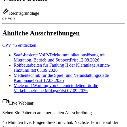
Rechtsgrundlage
de-vob
Ähnliche Ausschreibungen
CPV 45 entdecken
SaaS-basierte VoIP-Telekommunikationslösung mit
Migration, Betrieb und Support
Frist
12.08.2026
Rohbauarbeiten für Faulung II der Kläranlage Aurich-
Haxtum
Frist
08.09.2026
Medientechnik für die Spiel- und Veranstaltungsstätte
Kampnagel
Frist
17.08.2026
Miete und Wartung von Chemietoiletten für die
Verkehrsbetriebe Málaga
Frist
07.09.2026
Live Webinar
Sehen Sie Patterno an einer echten Ausschreibung
45 Minuten live, Fragen direkt im Chat. Nächste Termine auf der