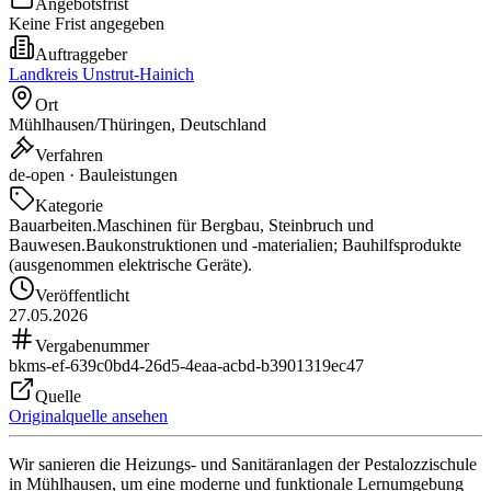
Angebotsfrist
Keine Frist angegeben
Auftraggeber
Landkreis Unstrut-Hainich
Ort
Mühlhausen/Thüringen, Deutschland
Verfahren
de-open · Bauleistungen
Kategorie
Bauarbeiten.
Maschinen für Bergbau, Steinbruch und
Bauwesen.
Baukonstruktionen und -materialien; Bauhilfsprodukte
(ausgenommen elektrische Geräte).
Veröffentlicht
27.05.2026
Vergabenummer
bkms-ef-639c0bd4-26d5-4eaa-acbd-b3901319ec47
Quelle
Originalquelle ansehen
Wir sanieren die Heizungs- und Sanitäranlagen der Pestalozzischule
in Mühlhausen, um eine moderne und funktionale Lernumgebung