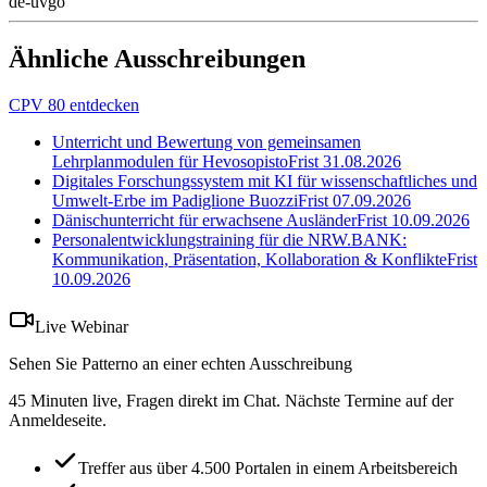
de-uvgo
Ähnliche Ausschreibungen
CPV 80 entdecken
Unterricht und Bewertung von gemeinsamen
Lehrplanmodulen für Hevosopisto
Frist
31.08.2026
Digitales Forschungssystem mit KI für wissenschaftliches und
Umwelt-Erbe im Padiglione Buozzi
Frist
07.09.2026
Dänischunterricht für erwachsene Ausländer
Frist
10.09.2026
Personalentwicklungstraining für die NRW.BANK:
Kommunikation, Präsentation, Kollaboration & Konflikte
Frist
10.09.2026
Live Webinar
Sehen Sie Patterno an einer echten Ausschreibung
45 Minuten live, Fragen direkt im Chat. Nächste Termine auf der
Anmeldeseite.
Treffer aus über 4.500 Portalen in einem Arbeitsbereich