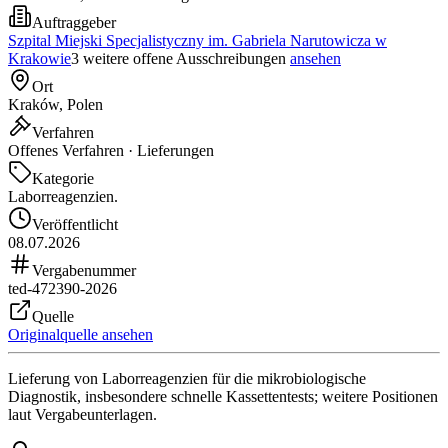
Auftraggeber
Szpital Miejski Specjalistyczny im. Gabriela Narutowicza w
Krakowie
3 weitere offene Ausschreibungen
ansehen
Ort
Kraków, Polen
Verfahren
Offenes Verfahren · Lieferungen
Kategorie
Laborreagenzien.
Veröffentlicht
08.07.2026
Vergabenummer
ted-472390-2026
Quelle
Originalquelle ansehen
Lieferung von Laborreagenzien für die mikrobiologische
Diagnostik, insbesondere schnelle Kassettentests; weitere Positionen
laut Vergabeunterlagen.