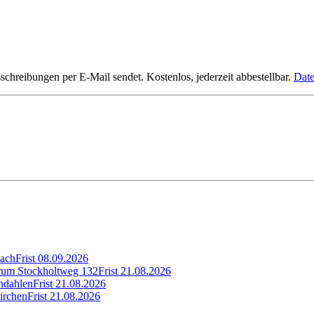
hreibungen per E-Mail sendet. Kostenlos, jederzeit abbestellbar.
Date
bach
Frist
08.09.2026
trum Stockholtweg 132
Frist
21.08.2026
indahlen
Frist
21.08.2026
irchen
Frist
21.08.2026