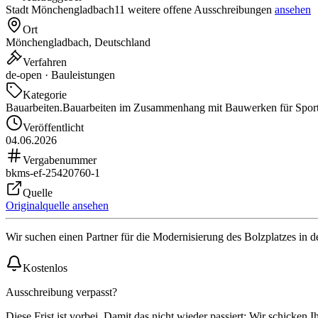
Stadt Mönchengladbach
11 weitere offene Ausschreibungen
ansehen
Ort
Mönchengladbach, Deutschland
Verfahren
de-open · Bauleistungen
Kategorie
Bauarbeiten.
Bauarbeiten im Zusammenhang mit Bauwerken für Sport
Veröffentlicht
04.06.2026
Vergabenummer
bkms-ef-25420760-1
Quelle
Originalquelle ansehen
Wir suchen einen Partner für die Modernisierung des Bolzplatzes in de
Kostenlos
Ausschreibung verpasst?
Diese Frist ist vorbei. Damit das nicht wieder passiert: Wir schicken 