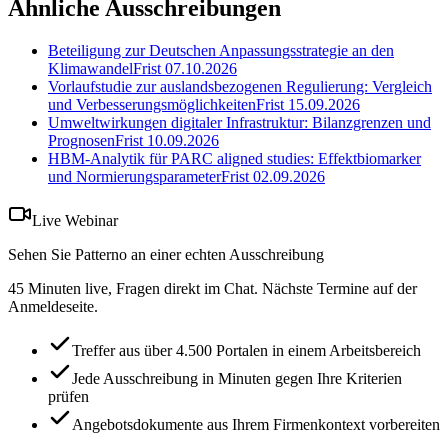
Ähnliche Ausschreibungen
Beteiligung zur Deutschen Anpassungsstrategie an den
Klimawandel
Frist
07.10.2026
Vorlaufstudie zur auslandsbezogenen Regulierung: Vergleich
und Verbesserungsmöglichkeiten
Frist
15.09.2026
Umweltwirkungen digitaler Infrastruktur: Bilanzgrenzen und
Prognosen
Frist
10.09.2026
HBM-Analytik für PARC aligned studies: Effektbiomarker
und Normierungsparameter
Frist
02.09.2026
Live Webinar
Sehen Sie Patterno an einer echten Ausschreibung
45 Minuten live, Fragen direkt im Chat. Nächste Termine auf der
Anmeldeseite.
Treffer aus über 4.500 Portalen in einem Arbeitsbereich
Jede Ausschreibung in Minuten gegen Ihre Kriterien
prüfen
Angebotsdokumente aus Ihrem Firmenkontext vorbereiten