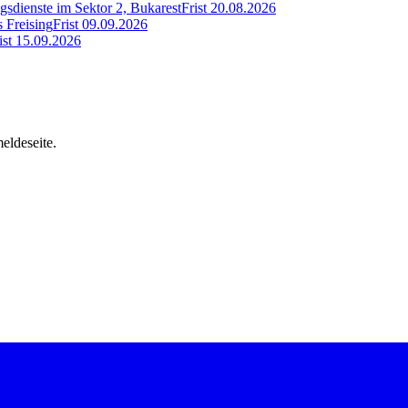
gsdienste im Sektor 2, Bukarest
Frist
20.08.2026
s Freising
Frist
09.09.2026
ist
15.09.2026
eldeseite.