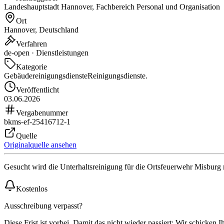
Landeshauptstadt Hannover, Fachbereich Personal und Organisation
Ort
Hannover, Deutschland
Verfahren
de-open · Dienstleistungen
Kategorie
Gebäudereinigungsdienste
Reinigungsdienste.
Veröffentlicht
03.06.2026
Vergabenummer
bkms-ef-25416712-1
Quelle
Originalquelle ansehen
Gesucht wird die Unterhaltsreinigung für die Ortsfeuerwehr Misburg 
Kostenlos
Ausschreibung verpasst?
Diese Frist ist vorbei. Damit das nicht wieder passiert: Wir schicken 