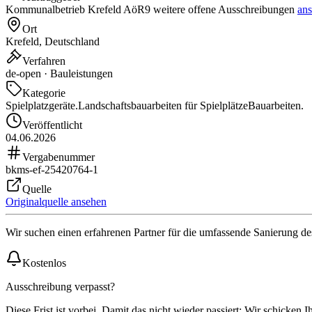
Kommunalbetrieb Krefeld AöR
9 weitere offene Ausschreibungen
an
Ort
Krefeld, Deutschland
Verfahren
de-open · Bauleistungen
Kategorie
Spielplatzgeräte.
Landschaftsbauarbeiten für Spielplätze
Bauarbeiten.
Veröffentlicht
04.06.2026
Vergabenummer
bkms-ef-25420764-1
Quelle
Originalquelle ansehen
Wir suchen einen erfahrenen Partner für die umfassende Sanierung de
Kostenlos
Ausschreibung verpasst?
Diese Frist ist vorbei. Damit das nicht wieder passiert: Wir schicken 