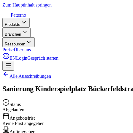
Zum Hauptinhalt springen
Patterno
Produkte
Branchen
Ressourcen
Preise
Über uns
EN
Login
Gespräch starten
Alle Ausschreibungen
Sanierung Kinderspielplatz Bückerfeldstr
Status
Abgelaufen
Angebotsfrist
Keine Frist angegeben
Auftraggeber