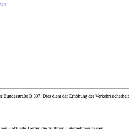
hen
der Bundesstraße B 307. Dies dient der Erhöhung der Verkehrssicherhei
Ihnen 3 aktuelle Treffer, die zu Ihrem Unternehmen passen.