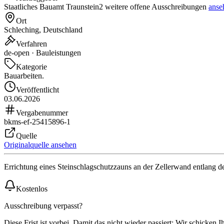
Staatliches Bauamt Traunstein
2 weitere offene Ausschreibungen
anse
Ort
Schleching, Deutschland
Verfahren
de-open · Bauleistungen
Kategorie
Bauarbeiten.
Veröffentlicht
03.06.2026
Vergabenummer
bkms-ef-25415896-1
Quelle
Originalquelle ansehen
Errichtung eines Steinschlagschutzzauns an der Zellerwand entlang 
Kostenlos
Ausschreibung verpasst?
Diese Frist ist vorbei. Damit das nicht wieder passiert: Wir schicken 