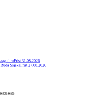
Bragadiru
Frist
31.08.2026
 Ruda Śląska
Frist
27.08.2026
eldeseite.