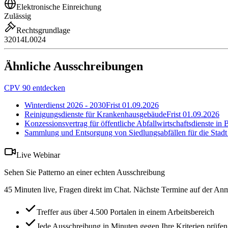
Elektronische Einreichung
Zulässig
Rechtsgrundlage
32014L0024
Ähnliche Ausschreibungen
CPV 90 entdecken
Winterdienst 2026 - 2030
Frist
01.09.2026
Reinigungsdienste für Krankenhausgebäude
Frist
01.09.2026
Konzessionsvertrag für öffentliche Abfallwirtschaftsdienste in 
Sammlung und Entsorgung von Siedlungsabfällen für die Stadt
Live Webinar
Sehen Sie Patterno an einer echten Ausschreibung
45 Minuten live, Fragen direkt im Chat. Nächste Termine auf der Anm
Treffer aus über 4.500 Portalen in einem Arbeitsbereich
Jede Ausschreibung in Minuten gegen Ihre Kriterien prüfen