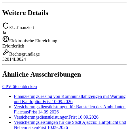
Weitere Details
EU-finanziert
Ja
Elektronische Einreichung
Erforderlich
Rechtsgrundlage
32014L0024
Ähnliche Ausschreibungen
CPV 66 entdecken
Finanzierungsleasing von Kommunalfahrzeugen mit Wartung
und Kaufoption
Frist
10.09.2026
Versicherungsdienstleistungen für Baustellen des Ambulanten
Plateaus
Frist
14.09.2026
Versicherungsdienstleistungen
Frist
10.09.2026
Versicherungsleistungen für die Stadt Ajaccio: Haftpflicht und
Nebenrisiken
Frist
10.09.2026