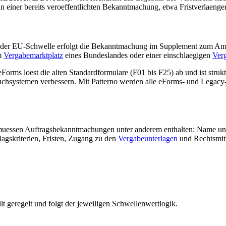
n einer bereits veroeffentlichten Bekanntmachung, etwa Fristverlaenge
b der EU-Schwelle erfolgt die Bekanntmachung im Supplement zum Amt
em
Vergabemarktplatz
eines Bundeslandes oder einer einschlaegigen
Ver
eForms loest die alten Standardformulare (F01 bis F25) ab und ist struk
Suchsystemen verbessern. Mit Patterno werden alle eForms- und Legacy
essen Auftragsbekanntmachungen unter anderem enthalten: Name und 
agskriterien, Fristen, Zugang zu den
Vergabeunterlagen
und Rechtsmitt
lt geregelt und folgt der jeweiligen Schwellenwertlogik.