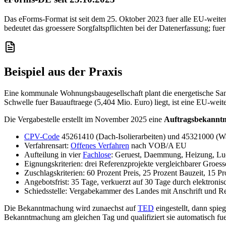
Das eForms-Format ist seit dem 25. Oktober 2023 fuer alle EU-weiten
bedeutet das groessere Sorgfaltspflichten bei der Datenerfassung; fuer
Beispiel aus der Praxis
Eine kommunale Wohnungsbaugesellschaft plant die energetische San
Schwelle fuer Bauauftraege (5,404 Mio. Euro) liegt, ist eine EU-w
Die Vergabestelle erstellt im November 2025 eine
Auftragsbekannt
CPV-Code
45261410 (Dach-Isolierarbeiten) und 45321000 (
Verfahrensart:
Offenes Verfahren
nach VOB/A EU
Aufteilung in vier
Fachlose
: Geruest, Daemmung, Heizung, Lu
Eignungskriterien: drei Referenzprojekte vergleichbarer Groes
Zuschlagskriterien: 60 Prozent Preis, 25 Prozent Bauzeit, 15 
Angebotsfrist: 35 Tage, verkuerzt auf 30 Tage durch elektron
Schiedsstelle: Vergabekammer des Landes mit Anschrift und Re
Die Bekanntmachung wird zunaechst auf
TED
eingestellt, dann spi
Bekanntmachung am gleichen Tag und qualifiziert sie automatisch fue