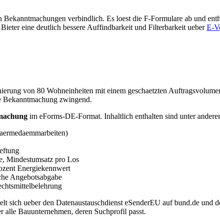
 Bekanntmachungen verbindlich. Es loest die F-Formulare ab und entha
 Bieter eine deutlich bessere Auffindbarkeit und Filterbarkeit ueber
E-V
ierung von 80 Wohneinheiten mit einem geschaetzten Auftragsvolumen
eite Bekanntmachung zwingend.
machung
im eForms-DE-Format. Inhaltlich enthalten sind unter andere
Waermedaemmarbeiten)
eftung
se, Mindestumsatz pro Los
Prozent Energiekennwert
ische Angebotsabgabe
chtsmittelbelehrung
egelt sich ueber den Datenaustauschdienst eSenderEU auf bund.de und d
r alle Bauunternehmen, deren Suchprofil passt.