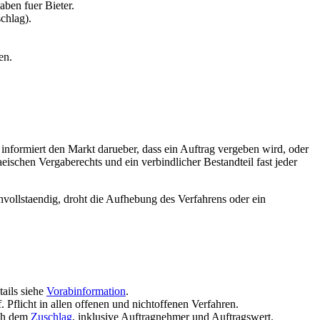
ben fuer Bieter.
chlag).
en.
e informiert den Markt darueber, dass ein Auftrag vergeben wird, oder
ischen Vergaberechts und ein verbindlicher Bestandteil fast jeder
vollstaendig, droht die Aufhebung des Verfahrens oder ein
tails siehe
Vorabinformation
.
. Pflicht in allen offenen und nichtoffenen Verfahren.
ach dem
Zuschlag
, inklusive Auftragnehmer und Auftragswert.