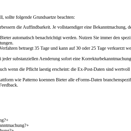
l, sollte folgende Grundsaetze beachten:
rbessern die Auffindbarkeit. Je vollstaendiger eine Bekanntmachung, des
Bieter automatisch benachrichtigt werden. Nutzen Sie immer den spezif
tungen.
 Verfahren betraegt 35 Tage und kann auf 30 oder 25 Tage verkuerzt we
i jeder substanziellen Aenderung sofort eine Korrekturbekanntmachung ve
Auch wenn die Pflicht laestig erscheint: die Ex-Post-Daten sind wertvo
Plattform wie Patterno koennen Bieter alle eForms-Daten branchenspezif
-Feedback.
ng?
+
ekanntmachung?
+
chung?
+