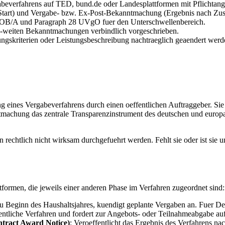
beverfahrens auf TED, bund.de oder Landesplattformen mit Pflichtanga
Start) und Vergabe- bzw. Ex-Post-Bekanntmachung (Ergebnis nach Zus
VOB/A und Paragraph 28 UVgO fuer den Unterschwellenbereich.
U-weiten Bekanntmachungen verbindlich vorgeschrieben.
ngskriterien oder Leistungsbeschreibung nachtraeglich geaendert werd
ung eines Vergabeverfahrens durch einen oeffentlichen Auftraggeber. Si
tmachung das zentrale Transparenzinstrument des deutschen und europae
htlich nicht wirksam durchgefuehrt werden. Fehlt sie oder ist sie un
formen, die jeweils einer anderen Phase im Verfahren zugeordnet sind:
zu Beginn des Haushaltsjahres, kuendigt geplante Vergaben an. Fuer De
igentliche Verfahren und fordert zur Angebots- oder Teilnahmeabgabe auf
tract Award Notice)
: Veroeffentlicht das Ergebnis des Verfahrens n