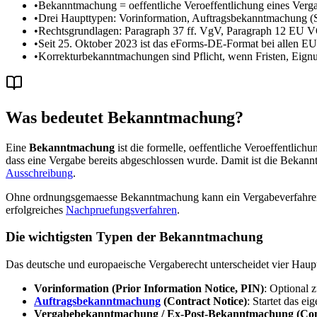
•
Bekanntmachung = oeffentliche Veroeffentlichung eines Verga
•
Drei Haupttypen: Vorinformation, Auftragsbekanntmachung (
•
Rechtsgrundlagen: Paragraph 37 ff. VgV, Paragraph 12 EU 
•
Seit 25. Oktober 2023 ist das eForms-DE-Format bei allen E
•
Korrekturbekanntmachungen sind Pflicht, wenn Fristen, Eignu
Was bedeutet Bekanntmachung?
Eine
Bekanntmachung
ist die formelle, oeffentliche Veroeffentlich
dass eine Vergabe bereits abgeschlossen wurde. Damit ist die Bekann
Ausschreibung
.
Ohne ordnungsgemaesse Bekanntmachung kann ein Vergabeverfahren rec
erfolgreiches
Nachpruefungsverfahren
.
Die wichtigsten Typen der Bekanntmachung
Das deutsche und europaeische Vergaberecht unterscheidet vier Haupt
Vorinformation (Prior Information Notice, PIN)
: Optional 
Auftragsbekanntmachung
(Contract Notice)
: Startet das e
Vergabebekanntmachung / Ex-Post-Bekanntmachung (Con