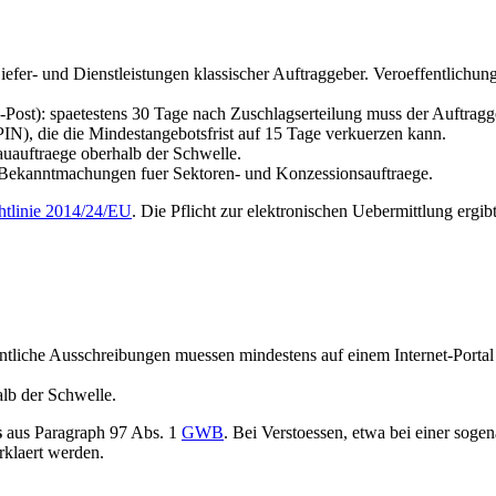
efer- und Dienstleistungen klassischer Auftraggeber. Veroeffentlichun
ost): spaetestens 30 Tage nach Zuschlagserteilung muss der Auftragge
PIN), die die Mindestangebotsfrist auf 15 Tage verkuerzen kann.
Bauauftraege oberhalb der Schwelle.
Bekanntmachungen fuer Sektoren- und Konzessionsauftraege.
htlinie 2014/24/EU
. Die Pflicht zur elektronischen Uebermittlung ergib
entliche Ausschreibungen muessen mindestens auf einem Internet-Portal 
lb der Schwelle.
s
aus Paragraph 97 Abs. 1
GWB
. Bei Verstoessen, etwa bei einer so
klaert werden.