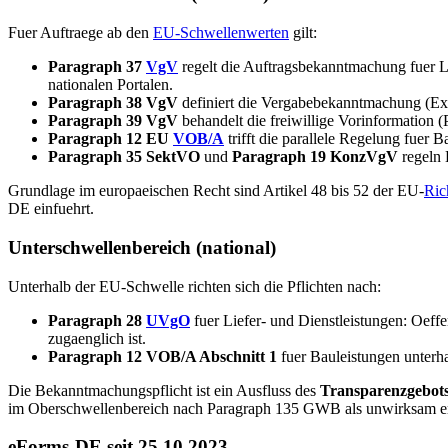
Fuer Auftraege ab den
EU-Schwellenwerten
gilt:
Paragraph 37
VgV
regelt die Auftragsbekanntmachung fuer Li
nationalen Portalen.
Paragraph 38 VgV
definiert die Vergabebekanntmachung (Ex-P
Paragraph 39 VgV
behandelt die freiwillige Vorinformation (
Paragraph 12 EU
VOB/A
trifft die parallele Regelung fuer 
Paragraph 35 SektVO
und
Paragraph 19 KonzVgV
regeln 
Grundlage im europaeischen Recht sind Artikel 48 bis 52 der EU-
Ric
DE einfuehrt.
Unterschwellenbereich (national)
Unterhalb der EU-Schwelle richten sich die Pflichten nach:
Paragraph 28
UVgO
fuer Liefer- und Dienstleistungen: Oeff
zugaenglich ist.
Paragraph 12 VOB/A Abschnitt 1
fuer Bauleistungen unterha
Die Bekanntmachungspflicht ist ein Ausfluss des
Transparenzgebot
im Oberschwellenbereich nach Paragraph 135 GWB als unwirksam er
eForms-DE seit 25.10.2023