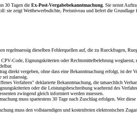
von 30 Tagen die
Ex-Post-Vergabebekanntmachung
. Sie nennt Auftr
l: sie zeigt Wettbewerbsdichte, Preisniveau und liefert die Grundlage 
en regelmaessig dieselben Fehlerquellen auf, die zu Rueckfragen, Ru
e CPV-Code, Eignungskriterien oder Rechtsmittelbelehrung weglaesst, ri
delbar.
trag direkt vergeben, ohne dass eine Bekanntmachung erfolgt, ist der
 sei zulaessig.
Offenes Verfahren" deklarierte Bekanntmachung, die tatsaechlich Verhan
ignungskriterien oder die Leistungsbeschreibung waehrend des Verfahre
teressenten zwingend gleich informiert werden muessen.
machung muss spaetestens 30 Tage nach Zuschlag erfolgen. Wer diese Fr
chung muss den vollstaendigen und kostenfreien elektronischen Zuga