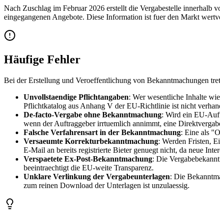
Nach Zuschlag im Februar 2026 erstellt die Vergabestelle innerhalb 
eingegangenen Angebote. Diese Information ist fuer den Markt wertvol
Häufige Fehler
Bei der Erstellung und Veroeffentlichung von Bekanntmachungen tret
Unvollstaendige Pflichtangaben
: Wer wesentliche Inhalte wi
Pflichtkatalog aus Anhang V der EU-Richtlinie ist nicht verhan
De-facto-Vergabe ohne Bekanntmachung
: Wird ein EU-Auf
wenn der Auftraggeber irrtuemlich annimmt, eine Direktvergabe
Falsche Verfahrensart in der Bekanntmachung
: Eine als "
Versaeumte Korrekturbekanntmachung
: Werden Fristen, E
E-Mail an bereits registrierte Bieter genuegt nicht, da neue In
Verspaetete Ex-Post-Bekanntmachung
: Die Vergabebekannt
beeintraechtigt die EU-weite Transparenz.
Unklare Verlinkung der Vergabeunterlagen
: Die Bekanntma
zum reinen Download der Unterlagen ist unzulaessig.