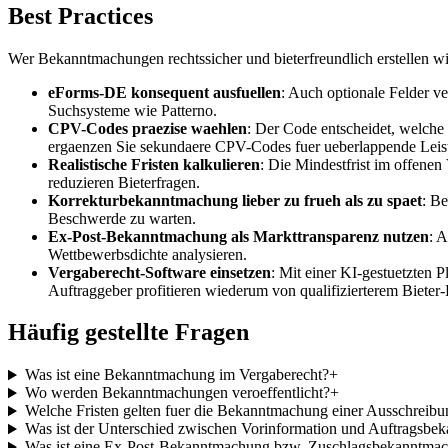
Best Practices
Wer Bekanntmachungen rechtssicher und bieterfreundlich erstellen wil
eForms-DE konsequent ausfuellen
: Auch optionale Felder ve
Suchsysteme wie Patterno.
CPV-Codes praezise waehlen
: Der Code entscheidet, welche 
ergaenzen Sie sekundaere CPV-Codes fuer ueberlappende Leis
Realistische Fristen kalkulieren
: Die Mindestfrist im offenen
reduzieren Bieterfragen.
Korrekturbekanntmachung lieber zu frueh als zu spaet
: Be
Beschwerde zu warten.
Ex-Post-Bekanntmachung als Markttransparenz nutzen
: 
Wettbewerbsdichte analysieren.
Vergaberecht-Software einsetzen
: Mit einer KI-gestuetzten 
Auftraggeber profitieren wiederum von qualifizierterem Bieter
Häufig gestellte Fragen
Was ist eine Bekanntmachung im Vergaberecht?
+
Wo werden Bekanntmachungen veroeffentlicht?
+
Welche Fristen gelten fuer die Bekanntmachung einer Ausschreibu
Was ist der Unterschied zwischen Vorinformation und Auftragsb
Was ist eine Ex-Post-Bekanntmachung bzw. Zuschlagsbekanntma