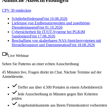
Ähnliche Ausschreibungen
CPV 30 entdecken
Schülerbeförderung
Frist
10.08.2026
Lieferung von Endbenutzergeräten und zugehörige
Dienstleistungen
Frist
01.10.2026
Cybersicherheit für IT/OT-Systeme bei PGKiM
Sandomierz
Frist
17.08.2026
Beschaffung von skalierbaren NAS-Speichersystemen mit
Herstellersupport und Datenmigration
Frist
18.08.2026
Live Webinar
Sehen Sie Patterno an einer echten Ausschreibung
45 Minuten live, Fragen direkt im Chat. Nächste Termine auf der
Anmeldeseite.
Treffer aus über 4.500 Portalen in einem Arbeitsbereich
Jede Ausschreibung in Minuten gegen Ihre Kriterien
prüfen
Angebotsdokumente aus Ihrem Firmenkontext vorbereiten