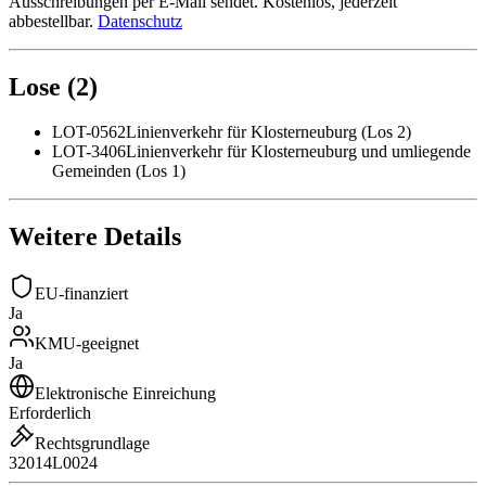
Ausschreibungen per E-Mail sendet. Kostenlos, jederzeit
abbestellbar.
Datenschutz
Lose
(
2
)
LOT-0562
Linienverkehr für Klosterneuburg (Los 2)
LOT-3406
Linienverkehr für Klosterneuburg und umliegende
Gemeinden (Los 1)
Weitere Details
EU-finanziert
Ja
KMU-geeignet
Ja
Elektronische Einreichung
Erforderlich
Rechtsgrundlage
32014L0024