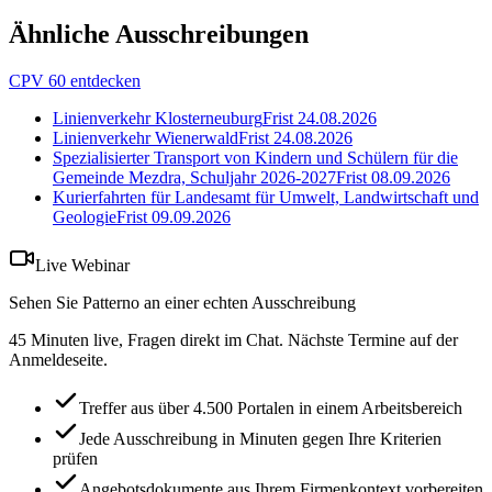
Ähnliche Ausschreibungen
CPV 60 entdecken
Linienverkehr Klosterneuburg
Frist
24.08.2026
Linienverkehr Wienerwald
Frist
24.08.2026
Spezialisierter Transport von Kindern und Schülern für die
Gemeinde Mezdra, Schuljahr 2026-2027
Frist
08.09.2026
Kurierfahrten für Landesamt für Umwelt, Landwirtschaft und
Geologie
Frist
09.09.2026
Live Webinar
Sehen Sie Patterno an einer echten Ausschreibung
45 Minuten live, Fragen direkt im Chat. Nächste Termine auf der
Anmeldeseite.
Treffer aus über 4.500 Portalen in einem Arbeitsbereich
Jede Ausschreibung in Minuten gegen Ihre Kriterien
prüfen
Angebotsdokumente aus Ihrem Firmenkontext vorbereiten