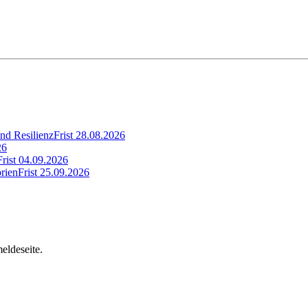
nd Resilienz
Frist
28.08.2026
26
Frist
04.09.2026
rien
Frist
25.09.2026
eldeseite.