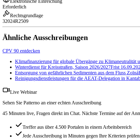
Elektronische Einreichung
Erforderlich
Rechtsgrundlage
32024R2509
Ähnliche Ausschreibungen
CPV 90 entdecken
Klimafinanzierung für globale Übergänge zu Klimaneutralität u
Winterdienst für Kreisstraßen, Saison 2026/2027
Frist
16.09.20
Entsorgung von gefährlichen Sedimenten aus dem Fluss Zolná
Reinigungsdienstleistungen für die AEAT-Delegation in Kantab
Live Webinar
Sehen Sie Patterno an einer echten Ausschreibung
45 Minuten live, Fragen direkt im Chat. Nächste Termine auf der Anm
Treffer aus über 4.500 Portalen in einem Arbeitsbereich
Jede Ausschreibung in Minuten gegen Ihre Kriterien prüfen