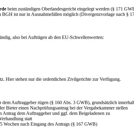
rde
beim zuständigen Oberlandesgericht eingelegt werden (§ 171 GWB)
zum BGH ist nur in Ausnahmefällen möglich (Divergenzvorlage nach § 
ändig, also bei Aufträgen ab den EU-Schwellenwerten:
z. Hier stehen nur die ordentlichen Zivilgerichte zur Verfügung.
er dem Auftraggeber rügen (§ 160 Abs. 3 GWB), grundsätzlich innerha
der Bieter einen Nachprüfungsantrag bei der Vergabekammer stellen
en Antrag dem Auftraggeber und ggf. dem Beigeladenen zu
Verhandlung statt
n 5 Wochen nach Eingang des Antrags (§ 167 GWB)