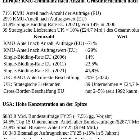
Europa: KMU-Dominanz nach Anzahl, Großunternehmen nach
71%
KMU-Anteil nach Anzahl der Aufträge (EU)
29%
KMU-Anteil nach Auftragswert (EU)
41,8%
Single-Bidding-Rate EU (2021), von 14% in 2006
39
Strategische Lieferanten UK = 10% (£24,7 Mrd.) des Gesamtvol
Kennzahl
Wert
KMU-Anteil nach Anzahl Aufträge (EU)
~71%
KMU-Anteil nach Auftragswert (EU)
~29%
Single-Bidding-Rate EU (2006)
14%
Single-Bidding-Rate EU (2011)
23,5%
Single-Bidding-Rate EU (2021)
41,8%
UK: KMU-Anteil direkte Beschaffung
20% (2024)
UK: Strategische Lieferanten
39 Unternehmen = £24,7 M
Cross-Border-Beschaffung EU
nur 2–5% (seit 1992 kaum 
USA: Hohe Konzentration an der Spitze
$833,8 Mrd.
Bundesaufträge FY25 (+7,5% gg. Vorjahr)
34,5%
Top 15 Unternehmen: Anteil aller Bundesaufträge ($287,7 Mrd
23,8%
Small Business-Anteil FY25 ($194 Mrd.)
10.340
Erstmalige Auftragnehmer FY25 (-15% in 5 Jahren)