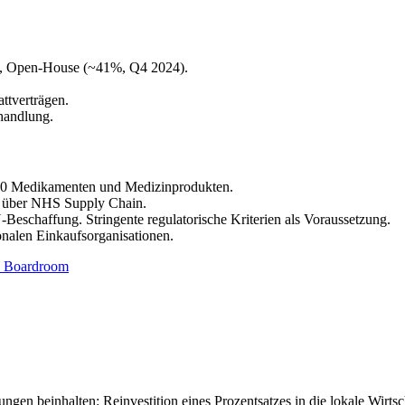
er), Open-House (~41%, Q4 2024).
ttverträgen.
handlung.
900 Medikamenten und Medizinprodukten.
 über NHS Supply Chain.
-Beschaffung. Stringente regulatorische Kriterien als Voraussetzung.
nalen Einkaufsorganisationen.
 Boardroom
en beinhalten: Reinvestition eines Prozentsatzes in die lokale Wirtsc