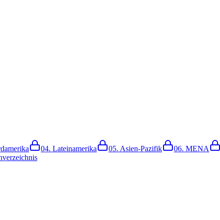
damerika
04.
Lateinamerika
05.
Asien-Pazifik
06.
MENA
nverzeichnis