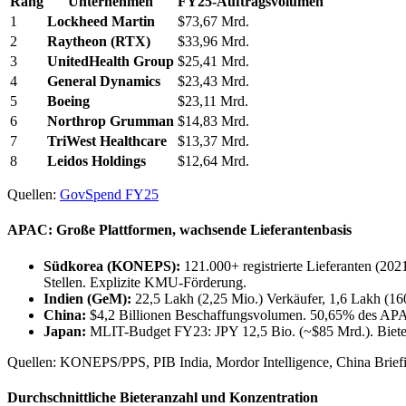
Rang
Unternehmen
FY25-Auftragsvolumen
1
Lockheed Martin
$73,67 Mrd.
2
Raytheon (RTX)
$33,96 Mrd.
3
UnitedHealth Group
$25,41 Mrd.
4
General Dynamics
$23,43 Mrd.
5
Boeing
$23,11 Mrd.
6
Northrop Grumman
$14,83 Mrd.
7
TriWest Healthcare
$13,37 Mrd.
8
Leidos Holdings
$12,64 Mrd.
Quellen:
GovSpend FY25
APAC: Große Plattformen, wachsende Lieferantenbasis
Südkorea (KONEPS):
121.000+ registrierte Lieferanten (202
Stellen. Explizite KMU-Förderung.
Indien (GeM):
22,5 Lakh (2,25 Mio.) Verkäufer, 1,6 Lakh (1
China:
$4,2 Billionen Beschaffungsvolumen. 50,65% des APAC-
Japan:
MLIT-Budget FY23: JPY 12,5 Bio. (~$85 Mrd.). Bieterqu
Quellen: KONEPS/PPS, PIB India, Mordor Intelligence, China Brief
Durchschnittliche Bieteranzahl und Konzentration