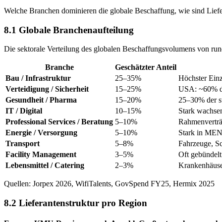
Welche Branchen dominieren die globale Beschaffung, wie sind Liefe
8.1 Globale Branchenaufteilung
Die sektorale Verteilung des globalen Beschaffungsvolumens von rund
Branche
Geschätzter Anteil
Bau / Infrastruktur
25–35%
Höchster Einz
Verteidigung / Sicherheit
15–25%
USA: ~60% de
Gesundheit / Pharma
15–20%
25–30% der s
IT / Digital
10–15%
Stark wachsen
Professional Services / Beratung
5–10%
Rahmenverträ
Energie / Versorgung
5–10%
Stark in ME
Transport
5–8%
Fahrzeuge, Sc
Facility Management
3–5%
Oft gebündelt
Lebensmittel / Catering
2–3%
Krankenhäuser
Quellen: Jorpex 2026, WifiTalents, GovSpend FY25, Hermix 2025
8.2 Lieferantenstruktur pro Region