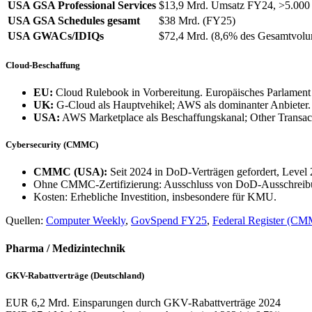
USA GSA Professional Services
$13,9 Mrd. Umsatz FY24, >5.000 
USA GSA Schedules gesamt
$38 Mrd. (FY25)
USA GWACs/IDIQs
$72,4 Mrd. (8,6% des Gesamtvol
Cloud-Beschaffung
EU:
Cloud Rulebook in Vorbereitung. Europäisches Parlament 
UK:
G-Cloud als Hauptvehikel; AWS als dominanter Anbieter.
USA:
AWS Marketplace als Beschaffungskanal; Other Transac
Cybersecurity (CMMC)
CMMC (USA):
Seit 2024 in DoD-Verträgen gefordert, Level 
Ohne CMMC-Zertifizierung: Ausschluss von DoD-Ausschreib
Kosten: Erhebliche Investition, insbesondere für KMU.
Quellen:
Computer Weekly
,
GovSpend FY25
,
Federal Register (C
Pharma / Medizintechnik
GKV-Rabattverträge (Deutschland)
EUR 6,2 Mrd.
Einsparungen durch GKV-Rabattverträge 2024