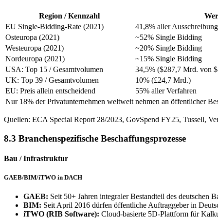
Region / Kennzahl
Wer
EU Single-Bidding-Rate (2021)
41,8% aller Ausschreibung
Osteuropa (2021)
~52% Single Bidding
Westeuropa (2021)
~20% Single Bidding
Nordeuropa (2021)
~15% Single Bidding
USA: Top 15 / Gesamtvolumen
34,5% ($287,7 Mrd. von $
UK: Top 39 / Gesamtvolumen
10% (£24,7 Mrd.)
EU: Preis allein entscheidend
55% aller Verfahren
Nur 18% der Privatunternehmen weltweit
nehmen an öffentlicher Bes
Quellen: ECA Special Report 28/2023, GovSpend FY25, Tussell, Ver
8.3 Branchenspezifische Beschaffungsprozesse
Bau / Infrastruktur
GAEB/BIM/iTWO in DACH
GAEB:
Seit 50+ Jahren integraler Bestandteil des deutschen 
BIM:
Seit April 2016 dürfen öffentliche Auftraggeber in Deut
iTWO (RIB Software):
Cloud-basierte 5D-Plattform für Kalk