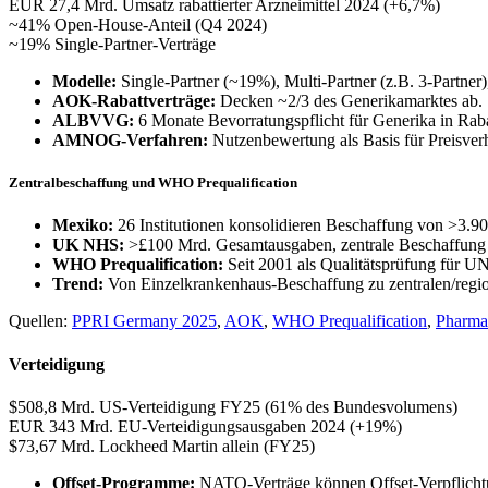
EUR 27,4 Mrd.
Umsatz rabattierter Arzneimittel 2024 (+6,7%)
~41%
Open-House-Anteil (Q4 2024)
~19%
Single-Partner-Verträge
Modelle:
Single-Partner (~19%), Multi-Partner (z.B. 3-Partn
AOK-Rabattverträge:
Decken ~2/3 des Generikamarktes ab.
ALBVVG:
6 Monate Bevorratungspflicht für Generika in Raba
AMNOG-Verfahren:
Nutzenbewertung als Basis für Preisver
Zentralbeschaffung und WHO Prequalification
Mexiko:
26 Institutionen konsolidieren Beschaffung von >3.
UK NHS:
>£100 Mrd. Gesamtausgaben, zentrale Beschaffung
WHO Prequalification:
Seit 2001 als Qualitätsprüfung für UN
Trend:
Von Einzelkrankenhaus-Beschaffung zu zentralen/regio
Quellen:
PPRI Germany 2025
,
AOK
,
WHO Prequalification
,
Pharma
Verteidigung
$508,8 Mrd.
US-Verteidigung FY25 (61% des Bundesvolumens)
EUR 343 Mrd.
EU-Verteidigungsausgaben 2024 (+19%)
$73,67 Mrd.
Lockheed Martin allein (FY25)
Offset-Programme:
NATO-Verträge können Offset-Verpflichtung