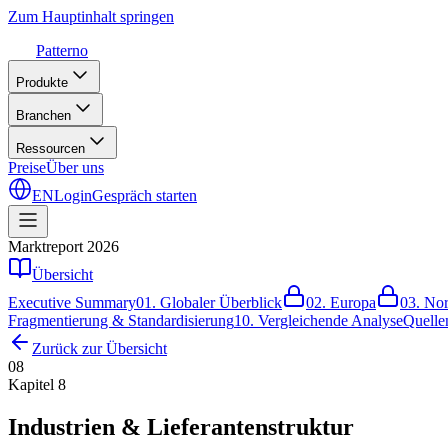
Zum Hauptinhalt springen
Patterno
Produkte
Branchen
Ressourcen
Preise
Über uns
EN
Login
Gespräch starten
Marktreport 2026
Übersicht
Executive Summary
01.
Globaler Überblick
02.
Europa
03.
Nor
Fragmentierung & Standardisierung
10.
Vergleichende Analyse
Quelle
Zurück zur Übersicht
08
Kapitel 8
Industrien & Lieferantenstruktur