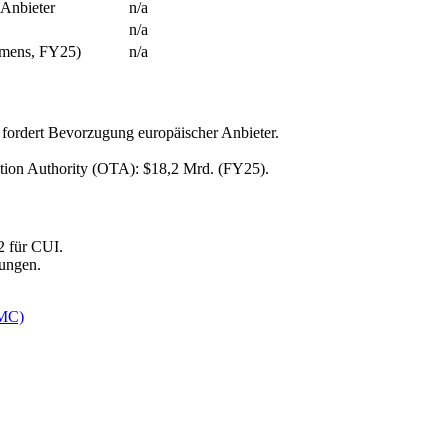
Anbieter
n/a
n/a
umens, FY25)
n/a
fordert Bevorzugung europäischer Anbieter.
tion Authority (OTA): $18,2 Mrd. (FY25).
2 für CUI.
ungen.
MMC)