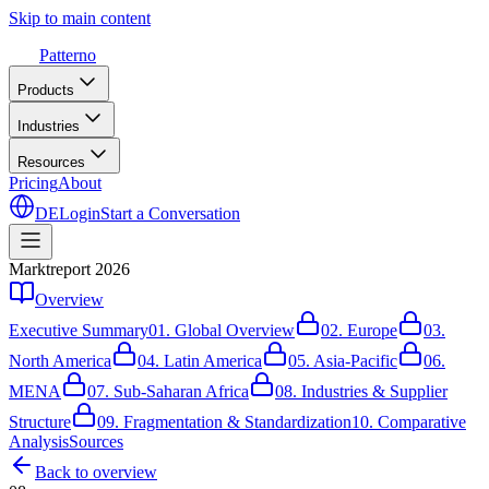
Skip to main content
Patterno
Products
Industries
Resources
Pricing
About
DE
Login
Start a Conversation
Marktreport 2026
Overview
Executive Summary
01.
Global Overview
02.
Europe
03.
North America
04.
Latin America
05.
Asia-Pacific
06.
MENA
07.
Sub-Saharan Africa
08.
Industries & Supplier
Structure
09.
Fragmentation & Standardization
10.
Comparative
Analysis
Sources
Back to overview