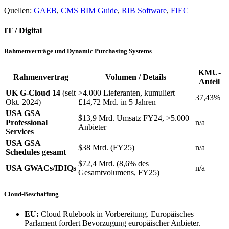
Quellen:
GAEB
,
CMS BIM Guide
,
RIB Software
,
FIEC
IT / Digital
Rahmenverträge und Dynamic Purchasing Systems
KMU-
Rahmenvertrag
Volumen / Details
Anteil
UK G-Cloud 14
(seit
>4.000 Lieferanten, kumuliert
37,43%
Okt. 2024)
£14,72 Mrd. in 5 Jahren
USA GSA
$13,9 Mrd. Umsatz FY24, >5.000
Professional
n/a
Anbieter
Services
USA GSA
$38 Mrd. (FY25)
n/a
Schedules gesamt
$72,4 Mrd. (8,6% des
USA GWACs/IDIQs
n/a
Gesamtvolumens, FY25)
Cloud-Beschaffung
EU:
Cloud Rulebook in Vorbereitung. Europäisches
Parlament fordert Bevorzugung europäischer Anbieter.