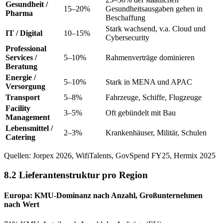
Gesundheit /
15–20%
Gesundheitsausgaben gehen in
Pharma
Beschaffung
Stark wachsend, v.a. Cloud und
IT / Digital
10–15%
Cybersecurity
Professional
Services /
5–10%
Rahmenverträge dominieren
Beratung
Energie /
5–10%
Stark in MENA und APAC
Versorgung
Transport
5–8%
Fahrzeuge, Schiffe, Flugzeuge
Facility
3–5%
Oft gebündelt mit Bau
Management
Lebensmittel /
2–3%
Krankenhäuser, Militär, Schulen
Catering
Quellen: Jorpex 2026, WifiTalents, GovSpend FY25, Hermix 2025
8.2 Lieferantenstruktur pro Region
Europa: KMU-Dominanz nach Anzahl, Großunternehmen
nach Wert