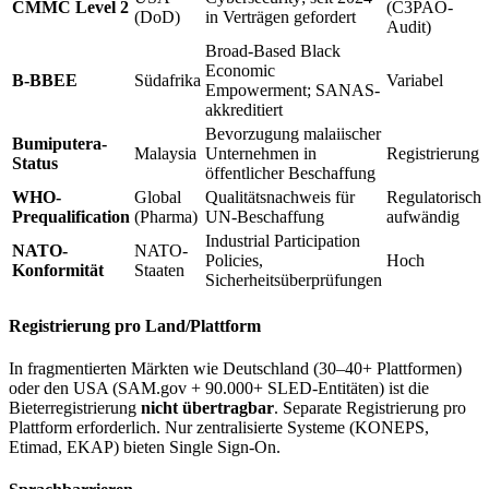
CMMC Level 2
(C3PAO-
(DoD)
in Verträgen gefordert
Audit)
Broad-Based Black
Economic
B-BBEE
Südafrika
Variabel
Empowerment; SANAS-
akkreditiert
Bevorzugung malaiischer
Bumiputera-
Malaysia
Unternehmen in
Registrierung
Status
öffentlicher Beschaffung
WHO-
Global
Qualitätsnachweis für
Regulatorisch
Prequalification
(Pharma)
UN-Beschaffung
aufwändig
Industrial Participation
NATO-
NATO-
Policies,
Hoch
Konformität
Staaten
Sicherheitsüberprüfungen
Registrierung pro Land/Plattform
In fragmentierten Märkten wie Deutschland (30–40+ Plattformen)
oder den USA (SAM.gov + 90.000+ SLED-Entitäten) ist die
Bieterregistrierung
nicht übertragbar
. Separate Registrierung pro
Plattform erforderlich. Nur zentralisierte Systeme (KONEPS,
Etimad, EKAP) bieten Single Sign-On.