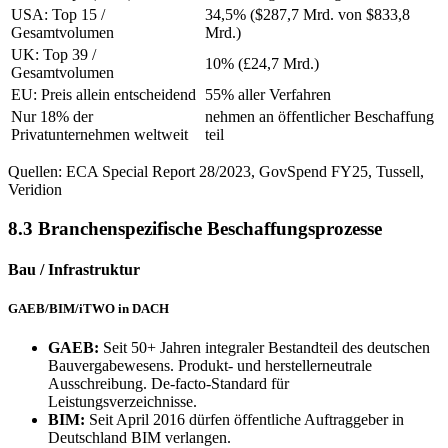
USA: Top 15 /
34,5% ($287,7 Mrd. von $833,8
Gesamtvolumen
Mrd.)
UK: Top 39 /
10% (£24,7 Mrd.)
Gesamtvolumen
EU: Preis allein entscheidend
55% aller Verfahren
Nur 18% der
nehmen an öffentlicher Beschaffung
Privatunternehmen weltweit
teil
Quellen: ECA Special Report 28/2023, GovSpend FY25, Tussell,
Veridion
8.3 Branchenspezifische Beschaffungsprozesse
Bau / Infrastruktur
GAEB/BIM/iTWO in DACH
GAEB:
Seit 50+ Jahren integraler Bestandteil des deutschen
Bauvergabewesens. Produkt- und herstellerneutrale
Ausschreibung. De-facto-Standard für
Leistungsverzeichnisse.
BIM:
Seit April 2016 dürfen öffentliche Auftraggeber in
Deutschland BIM verlangen.