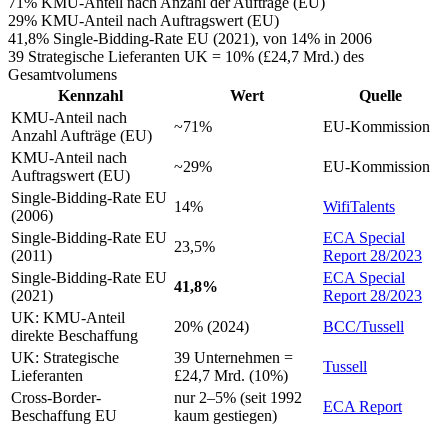
71%
KMU-Anteil nach Anzahl der Aufträge (EU)
29%
KMU-Anteil nach Auftragswert (EU)
41,8%
Single-Bidding-Rate EU (2021), von 14% in 2006
39
Strategische Lieferanten UK = 10% (£24,7 Mrd.) des
Gesamtvolumens
Kennzahl
Wert
Quelle
KMU-Anteil nach
~71%
EU-Kommission
Anzahl Aufträge (EU)
KMU-Anteil nach
~29%
EU-Kommission
Auftragswert (EU)
Single-Bidding-Rate EU
14%
WifiTalents
(2006)
Single-Bidding-Rate EU
ECA Special
23,5%
(2011)
Report 28/2023
Single-Bidding-Rate EU
ECA Special
41,8%
(2021)
Report 28/2023
UK: KMU-Anteil
20% (2024)
BCC/Tussell
direkte Beschaffung
UK: Strategische
39 Unternehmen =
Tussell
Lieferanten
£24,7 Mrd. (10%)
Cross-Border-
nur 2–5% (seit 1992
ECA Report
Beschaffung EU
kaum gestiegen)