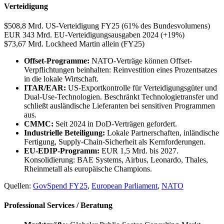
Verteidigung
$508,8 Mrd.
US-Verteidigung FY25 (61% des Bundesvolumens)
EUR 343 Mrd.
EU-Verteidigungsausgaben 2024 (+19%)
$73,67 Mrd.
Lockheed Martin allein (FY25)
Offset-Programme:
NATO-Verträge können Offset-
Verpflichtungen beinhalten: Reinvestition eines Prozentsatzes
in die lokale Wirtschaft.
ITAR/EAR:
US-Exportkontrolle für Verteidigungsgüter und
Dual-Use-Technologien. Beschränkt Technologietransfer und
schließt ausländische Lieferanten bei sensitiven Programmen
aus.
CMMC:
Seit 2024 in DoD-Verträgen gefordert.
Industrielle Beteiligung:
Lokale Partnerschaften, inländische
Fertigung, Supply-Chain-Sicherheit als Kernforderungen.
EU-EDIP-Programm:
EUR 1,5 Mrd. bis 2027.
Konsolidierung: BAE Systems, Airbus, Leonardo, Thales,
Rheinmetall als europäische Champions.
Quellen:
GovSpend FY25
,
European Parliament
,
NATO
Professional Services / Beratung