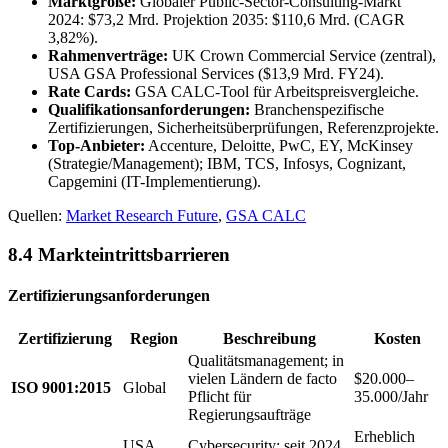
Marktgröße:
Globaler Public-Sector-Consulting-Markt
2024: $73,2 Mrd. Projektion 2035: $110,6 Mrd. (CAGR
3,82%).
Rahmenverträge:
UK Crown Commercial Service (zentral),
USA GSA Professional Services ($13,9 Mrd. FY24).
Rate Cards:
GSA CALC-Tool für Arbeitspreisvergleiche.
Qualifikationsanforderungen:
Branchenspezifische
Zertifizierungen, Sicherheitsüberprüfungen, Referenzprojekte.
Top-Anbieter:
Accenture, Deloitte, PwC, EY, McKinsey
(Strategie/Management); IBM, TCS, Infosys, Cognizant,
Capgemini (IT-Implementierung).
Quellen:
Market Research Future
,
GSA CALC
8.4 Markteintrittsbarrieren
Zertifizierungsanforderungen
Zertifizierung
Region
Beschreibung
Kosten
Qualitätsmanagement; in
vielen Ländern de facto
$20.000–
ISO 9001:2015
Global
Pflicht für
35.000/Jahr
Regierungsaufträge
Erheblich
USA
Cybersecurity; seit 2024