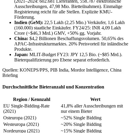
(2021–2024: 602.681 Lieferanten, 558.787 elektronische
Ausschreibungen, 47,98 Mio. Bietteilnahmen). Einmalige
Registrierung reicht für alle Stellen. Explizite KMU-
Förderung.
Indien (GeM):
22,5 Lakh (2,25 Mio.) Verkäufer, 1,6 Lakh
(160.000) staatliche Einkäufer. FY24/25: INR 4,09 Lakh
Crore (~$46,3 Mrd.) GMV, +50% gg. Vorjahr.
China:
$4,2 Billionen Beschaffungsvolumen. 50,65% des
APAC-Infrastrukturmarktes. 20% Preisvorteil für inländische
Produkte.
Japan:
MLIT-Budget FY23: JPY 12,5 Bio. (~$85 Mrd.).
Bieterqualifizierung pro Ebene separat erforderlich.
Quellen: KONEPS/PPS, PIB India, Mordor Intelligence, China
Briefing
Durchschnittliche Bieteranzahl und Konzentration
Region / Kennzahl
Wert
EU Single-Bidding-Rate
41,8% aller Ausschreibungen mit
(2021)
nur einem Bieter
Osteuropa (2021)
~52% Single Bidding
Westeuropa (2021)
~20% Single Bidding
Nordeuropa (2021)
~15% Single Bidding