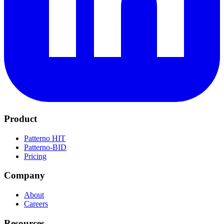
Product
Patterno HIT
Patterno-BID
Pricing
Company
About
Careers
Resources