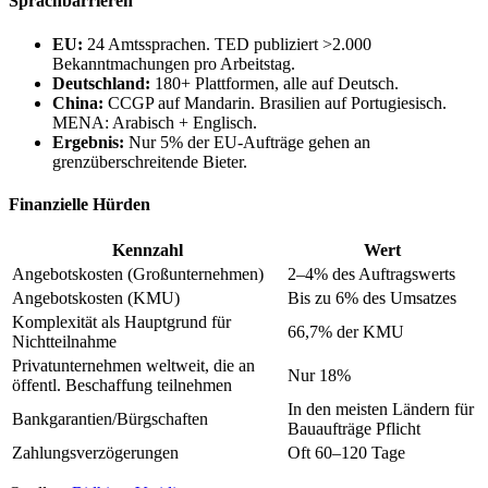
Sprachbarrieren
EU:
24 Amtssprachen. TED publiziert >2.000
Bekanntmachungen pro Arbeitstag.
Deutschland:
180+ Plattformen, alle auf Deutsch.
China:
CCGP auf Mandarin. Brasilien auf Portugiesisch.
MENA: Arabisch + Englisch.
Ergebnis:
Nur 5% der EU-Aufträge gehen an
grenzüberschreitende Bieter.
Finanzielle Hürden
Kennzahl
Wert
Angebotskosten (Großunternehmen)
2–4% des Auftragswerts
Angebotskosten (KMU)
Bis zu 6% des Umsatzes
Komplexität als Hauptgrund für
66,7% der KMU
Nichtteilnahme
Privatunternehmen weltweit, die an
Nur 18%
öffentl. Beschaffung teilnehmen
In den meisten Ländern für
Bankgarantien/Bürgschaften
Bauaufträge Pflicht
Zahlungsverzögerungen
Oft 60–120 Tage