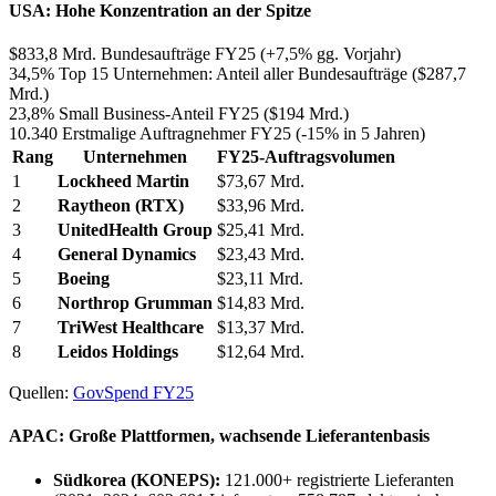
USA: Hohe Konzentration an der Spitze
$833,8 Mrd.
Bundesaufträge FY25 (+7,5% gg. Vorjahr)
34,5%
Top 15 Unternehmen: Anteil aller Bundesaufträge ($287,7
Mrd.)
23,8%
Small Business-Anteil FY25 ($194 Mrd.)
10.340
Erstmalige Auftragnehmer FY25 (-15% in 5 Jahren)
Rang
Unternehmen
FY25-Auftragsvolumen
1
Lockheed Martin
$73,67 Mrd.
2
Raytheon (RTX)
$33,96 Mrd.
3
UnitedHealth Group
$25,41 Mrd.
4
General Dynamics
$23,43 Mrd.
5
Boeing
$23,11 Mrd.
6
Northrop Grumman
$14,83 Mrd.
7
TriWest Healthcare
$13,37 Mrd.
8
Leidos Holdings
$12,64 Mrd.
Quellen:
GovSpend FY25
APAC: Große Plattformen, wachsende Lieferantenbasis
Südkorea (KONEPS):
121.000+ registrierte Lieferanten