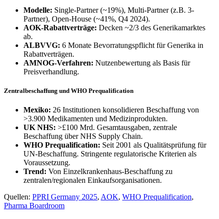
Modelle:
Single-Partner (~19%), Multi-Partner (z.B. 3-
Partner), Open-House (~41%, Q4 2024).
AOK-Rabattverträge:
Decken ~2/3 des Generikamarktes
ab.
ALBVVG:
6 Monate Bevorratungspflicht für Generika in
Rabattverträgen.
AMNOG-Verfahren:
Nutzenbewertung als Basis für
Preisverhandlung.
Zentralbeschaffung und WHO Prequalification
Mexiko:
26 Institutionen konsolidieren Beschaffung von
>3.900 Medikamenten und Medizinprodukten.
UK NHS:
>£100 Mrd. Gesamtausgaben, zentrale
Beschaffung über NHS Supply Chain.
WHO Prequalification:
Seit 2001 als Qualitätsprüfung für
UN-Beschaffung. Stringente regulatorische Kriterien als
Voraussetzung.
Trend:
Von Einzelkrankenhaus-Beschaffung zu
zentralen/regionalen Einkaufsorganisationen.
Quellen:
PPRI Germany 2025
,
AOK
,
WHO Prequalification
,
Pharma Boardroom