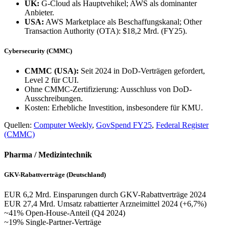
UK:
G-Cloud als Hauptvehikel; AWS als dominanter
Anbieter.
USA:
AWS Marketplace als Beschaffungskanal; Other
Transaction Authority (OTA): $18,2 Mrd. (FY25).
Cybersecurity (CMMC)
CMMC (USA):
Seit 2024 in DoD-Verträgen gefordert,
Level 2 für CUI.
Ohne CMMC-Zertifizierung: Ausschluss von DoD-
Ausschreibungen.
Kosten: Erhebliche Investition, insbesondere für KMU.
Quellen:
Computer Weekly
,
GovSpend FY25
,
Federal Register
(CMMC)
Pharma / Medizintechnik
GKV-Rabattverträge (Deutschland)
EUR 6,2 Mrd.
Einsparungen durch GKV-Rabattverträge 2024
EUR 27,4 Mrd.
Umsatz rabattierter Arzneimittel 2024 (+6,7%)
~41%
Open-House-Anteil (Q4 2024)
~19%
Single-Partner-Verträge