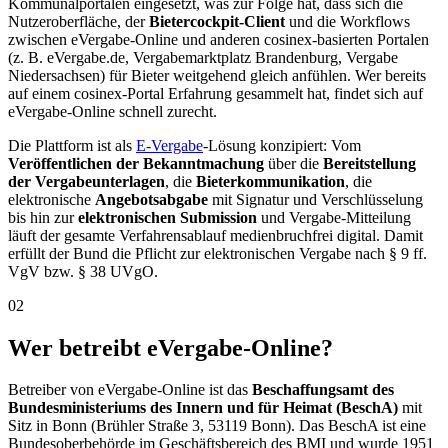
Kommunalportalen eingesetzt, was zur Folge hat, dass sich die
Nutzeroberfläche, der
Bietercockpit-Client
und die Workflows
zwischen eVergabe-Online und anderen cosinex-basierten Portalen
(z. B. eVergabe.de, Vergabemarktplatz Brandenburg, Vergabe
Niedersachsen) für Bieter weitgehend gleich anfühlen. Wer bereits
auf einem cosinex-Portal Erfahrung gesammelt hat, findet sich auf
eVergabe-Online schnell zurecht.
Die Plattform ist als
E-Vergabe
-Lösung konzipiert: Vom
Veröffentlichen der Bekanntmachung
über die
Bereitstellung
der Vergabeunterlagen
, die
Bieterkommunikation
, die
elektronische
Angebotsabgabe
mit Signatur und Verschlüsselung
bis hin zur
elektronischen Submission
und Vergabe-Mitteilung
läuft der gesamte Verfahrensablauf medienbruchfrei digital. Damit
erfüllt der Bund die Pflicht zur elektronischen Vergabe nach § 9 ff.
VgV bzw. § 38 UVgO.
02
Wer betreibt eVergabe-Online?
Betreiber von eVergabe-Online ist das
Beschaffungsamt des
Bundesministeriums des Innern und für Heimat (BeschA)
mit
Sitz in Bonn (Brühler Straße 3, 53119 Bonn). Das BeschA ist eine
Bundesoberbehörde im Geschäftsbereich des BMI und wurde 1951