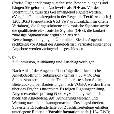
(Preise, Eigenerklärungen, technische Beschreibungen) und
hängen Sie geforderte Nachweise als PDF an. Vor der
Übermittlung muss das Gesamtangebot signiert werden.
eVergabe-Online akzeptiert in der Regel die
Textform
nach §
126b BGB (genügt nach § 53 VgV grundsätzlich für offene
Verfahren), die fortgeschrittene elektronische Signatur sowie
die qualifizierte elektronische Signatur (QES), die konkret
zulässige Signaturstufe ergibt sich aus den
Bewerbungsbedingungen. Übermitteln Sie das Angebot
rechtzeitig vor Ablauf der Angebotsfrist; verspätet eingehende
Angebote werden zwingend ausgeschlossen.
07
7. Submission, Aufklärung und Zuschlag verfolgen
Nach Ablauf der Angebotsfrist erfolgt die elektronische
Angebotsöffnung (Submission) gemäß § 55 VgV. Den
Submissionstermin und die Teilnehmerliste sehen Sie im
Bietercockpit; bei Bauleistungen nach VOB/A werden Bieter
über das Ergebnis informiert. Es folgen Eignungsprüfung,
Angemessenheitsprüfung (§ 60 VgV bei ungewöhnlich
niedrigen Angeboten), ggf. Aufklärungsgespräch und
Wertung nach den bekanntgemachten Zuschlagskriterien.
Spätestens 15 Kalendertage vor Zuschlagserteilung erhalten
unterlegene Bieter die
Vorabinformation
nach § 134 GWB;