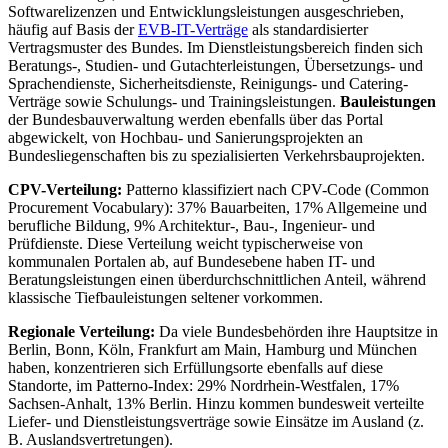
Softwarelizenzen und Entwicklungsleistungen ausgeschrieben,
häufig auf Basis der
EVB-IT-Verträge
als standardisierter
Vertragsmuster des Bundes. Im Dienstleistungsbereich finden sich
Beratungs-, Studien- und Gutachterleistungen, Übersetzungs- und
Sprachendienste, Sicherheitsdienste, Reinigungs- und Catering-
Verträge sowie Schulungs- und Trainingsleistungen.
Bauleistungen
der Bundesbauverwaltung werden ebenfalls über das Portal
abgewickelt, von Hochbau- und Sanierungsprojekten an
Bundesliegenschaften bis zu spezialisierten Verkehrsbauprojekten.
CPV-Verteilung:
Patterno klassifiziert nach CPV-Code (Common
Procurement Vocabulary): 37% Bauarbeiten, 17% Allgemeine und
berufliche Bildung, 9% Architektur-, Bau-, Ingenieur- und
Prüfdienste. Diese Verteilung weicht typischerweise von
kommunalen Portalen ab, auf Bundesebene haben IT- und
Beratungsleistungen einen überdurchschnittlichen Anteil, während
klassische Tiefbauleistungen seltener vorkommen.
Regionale Verteilung:
Da viele Bundesbehörden ihre Hauptsitze in
Berlin, Bonn, Köln, Frankfurt am Main, Hamburg und München
haben, konzentrieren sich Erfüllungsorte ebenfalls auf diese
Standorte, im Patterno-Index: 29% Nordrhein-Westfalen, 17%
Sachsen-Anhalt, 13% Berlin. Hinzu kommen bundesweit verteilte
Liefer- und Dienstleistungsverträge sowie Einsätze im Ausland (z.
B. Auslandsvertretungen).