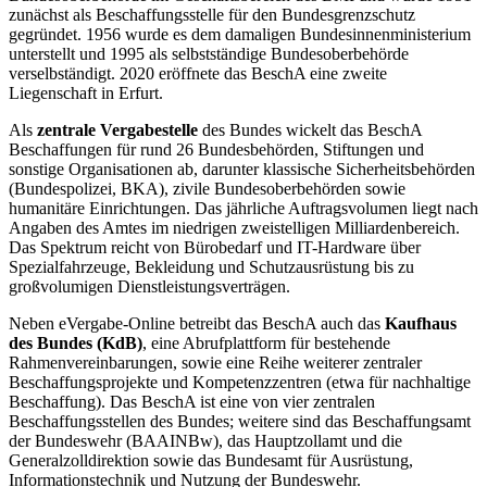
zunächst als Beschaffungsstelle für den Bundesgrenzschutz
gegründet. 1956 wurde es dem damaligen Bundesinnenministerium
unterstellt und 1995 als selbstständige Bundesoberbehörde
verselbständigt. 2020 eröffnete das BeschA eine zweite
Liegenschaft in Erfurt.
Als
zentrale Vergabestelle
des Bundes wickelt das BeschA
Beschaffungen für rund 26 Bundesbehörden, Stiftungen und
sonstige Organisationen ab, darunter klassische Sicherheitsbehörden
(Bundespolizei, BKA), zivile Bundesoberbehörden sowie
humanitäre Einrichtungen. Das jährliche Auftragsvolumen liegt nach
Angaben des Amtes im niedrigen zweistelligen Milliardenbereich.
Das Spektrum reicht von Bürobedarf und IT-Hardware über
Spezialfahrzeuge, Bekleidung und Schutzausrüstung bis zu
großvolumigen Dienstleistungsverträgen.
Neben eVergabe-Online betreibt das BeschA auch das
Kaufhaus
des Bundes (KdB)
, eine Abrufplattform für bestehende
Rahmenvereinbarungen, sowie eine Reihe weiterer zentraler
Beschaffungsprojekte und Kompetenzzentren (etwa für nachhaltige
Beschaffung). Das BeschA ist eine von vier zentralen
Beschaffungsstellen des Bundes; weitere sind das Beschaffungsamt
der Bundeswehr (BAAINBw), das Hauptzollamt und die
Generalzolldirektion sowie das Bundesamt für Ausrüstung,
Informationstechnik und Nutzung der Bundeswehr.