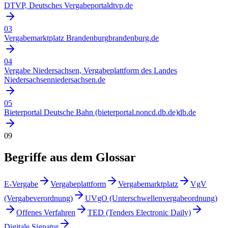
DTVP, Deutsches Vergabeportal
dtvp.de
03
Vergabemarktplatz Brandenburg
brandenburg.de
04
Vergabe Niedersachsen, Vergabeplattform des Landes
Niedersachsen
niedersachsen.de
05
Bieterportal Deutsche Bahn (bieterportal.noncd.db.de)
db.de
09
Begriffe aus dem Glossar
E-Vergabe
Vergabeplattform
Vergabemarktplatz
VgV
(Vergabeverordnung)
UVgO (Unterschwellenvergabeordnung)
Offenes Verfahren
TED (Tenders Electronic Daily)
Digitale Signatur