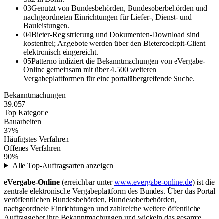
03
Genutzt von Bundesbehörden, Bundesoberbehörden und
nachgeordneten Einrichtungen für Liefer-, Dienst- und
Bauleistungen.
04
Bieter-Registrierung und Dokumenten-Download sind
kostenfrei; Angebote werden über den Bietercockpit-Client
elektronisch eingereicht.
05
Patterno indiziert die Bekanntmachungen von eVergabe-
Online gemeinsam mit über 4.500 weiteren
Vergabeplattformen für eine portalübergreifende Suche.
Bekanntmachungen
39.057
Top Kategorie
Bauarbeiten
37%
Häufigstes Verfahren
Offenes Verfahren
90%
Alle Top-Auftragsarten anzeigen
eVergabe-Online
(erreichbar unter
www.evergabe-online.de
) ist die
zentrale elektronische Vergabeplattform des Bundes. Über das Portal
veröffentlichen Bundesbehörden, Bundesoberbehörden,
nachgeordnete Einrichtungen und zahlreiche weitere öffentliche
Auftraggeber ihre Bekanntmachungen und wickeln das gesamte