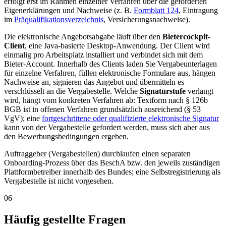
erfolgt erst im Rahmen einzelner Verfahren über die geforderten
Eigenerklärungen und Nachweise (z. B.
Formblatt 124
, Eintragung
im
Präqualifikationsverzeichnis
, Versicherungsnachweise).
Die elektronische Angebotsabgabe läuft über den
Bietercockpit-
Client
, eine Java-basierte Desktop-Anwendung. Der Client wird
einmalig pro Arbeitsplatz installiert und verbindet sich mit dem
Bieter-Account. Innerhalb des Clients laden Sie Vergabeunterlagen
für einzelne Verfahren, füllen elektronische Formulare aus, hängen
Nachweise an, signieren das Angebot und übermitteln es
verschlüsselt an die Vergabestelle. Welche
Signaturstufe
verlangt
wird, hängt vom konkreten Verfahren ab: Textform nach § 126b
BGB ist in offenen Verfahren grundsätzlich ausreichend (§ 53
VgV); eine
fortgeschrittene oder qualifizierte elektronische Signatur
kann von der Vergabestelle gefordert werden, muss sich aber aus
den Bewerbungsbedingungen ergeben.
Auftraggeber (Vergabestellen) durchlaufen einen separaten
Onboarding-Prozess über das BeschA bzw. den jeweils zuständigen
Plattformbetreiber innerhalb des Bundes; eine Selbstregistrierung als
Vergabestelle ist nicht vorgesehen.
06
Häufig gestellte Fragen