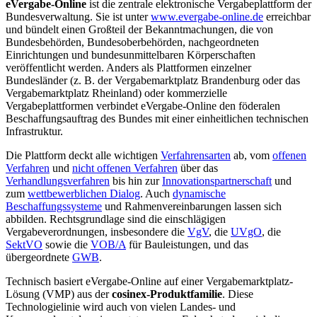
eVergabe-Online
ist die zentrale elektronische Vergabeplattform der
Bundesverwaltung. Sie ist unter
www.evergabe-online.de
erreichbar
und bündelt einen Großteil der Bekanntmachungen, die von
Bundesbehörden, Bundesoberbehörden, nachgeordneten
Einrichtungen und bundesunmittelbaren Körperschaften
veröffentlicht werden. Anders als Plattformen einzelner
Bundesländer (z. B. der Vergabemarktplatz Brandenburg oder das
Vergabemarktplatz Rheinland) oder kommerzielle
Vergabeplattformen verbindet eVergabe-Online den föderalen
Beschaffungsauftrag des Bundes mit einer einheitlichen technischen
Infrastruktur.
Die Plattform deckt alle wichtigen
Verfahrensarten
ab, vom
offenen
Verfahren
und
nicht offenen Verfahren
über das
Verhandlungsverfahren
bis hin zur
Innovationspartnerschaft
und
zum
wettbewerblichen Dialog
. Auch
dynamische
Beschaffungssysteme
und Rahmenvereinbarungen lassen sich
abbilden. Rechtsgrundlage sind die einschlägigen
Vergabeverordnungen, insbesondere die
VgV
, die
UVgO
, die
SektVO
sowie die
VOB/A
für Bauleistungen, und das
übergeordnete
GWB
.
Technisch basiert eVergabe-Online auf einer Vergabemarktplatz-
Lösung (VMP) aus der
cosinex-Produktfamilie
. Diese
Technologielinie wird auch von vielen Landes- und