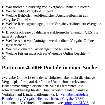
Was kostet die Nutzung von eVergabe-Online für Bieter?
+
Wer betreibt eVergabe-Online?
+
Welche Behörden veröffentlichen Ausschreibungen auf
eVergabe-Online?
+
Welche Rechtsgrundlage gilt für Vergabeverfahren auf eVergabe-
Online?
+
Brauche ich eine qualifizierte elektronische Signatur (QES) für
mein Angebot?
+
Welche Arten von Aufträgen werden über eVergabe-Online
ausgeschrieben?
+
Wie funktionieren Bieterfragen und Rügen?
+
Welche Fristen muss ich auf eVergabe-Online beachten?
+
07
Patterno: 4.500+ Portale in einer Suche
eVergabe-Online ist eine der wichtigsten, aber nicht die einzige
Vergabeplattform, auf der für ein Unternehmen relevante
Bekanntmachungen erscheinen. Selbst Lieferanten, die
schwerpunktmäßig für den Bund arbeiten, finden parallele
Verfahren auf Länderplattformen (z. B.
Vergabemarktplatz
Brandenburg
,
Vergabe Niedersachsen
,
eVergabe NRW
),
kommunale Verfahren in Plattformen wie
subreport ELViS
und