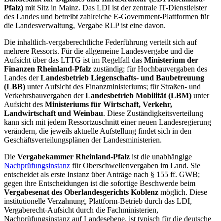
Pfalz)
mit Sitz in Mainz. Das LDI ist der zentrale IT-Dienstleister
des Landes und betreibt zahlreiche E-Government-Plattformen für
die Landesverwaltung, Vergabe RLP ist eine davon.
Die inhaltlich-vergaberechtliche Federführung verteilt sich auf
mehrere Ressorts. Für die allgemeine Landesvergabe und die
Aufsicht über das LTTG ist im Regelfall das
Ministerium der
Finanzen Rheinland-Pfalz
zuständig; für Hochbauvergaben des
Landes der
Landesbetrieb Liegenschafts- und Baubetreuung
(LBB)
unter Aufsicht des Finanzministeriums; für Straßen- und
Verkehrsbauvergaben der
Landesbetrieb Mobilität (LBM)
unter
Aufsicht des
Ministeriums für Wirtschaft, Verkehr,
Landwirtschaft und Weinbau
. Diese Zuständigkeitsverteilung
kann sich mit jedem Ressortzuschnitt einer neuen Landesregierung
verändern, die jeweils aktuelle Aufstellung findet sich in den
Geschäftsverteilungsplänen der Landesministerien.
Die
Vergabekammer Rheinland-Pfalz
ist die unabhängige
Nachprüfungsinstanz
für Oberschwellenvergaben im Land. Sie
entscheidet als erste Instanz über Anträge nach § 155 ff. GWB;
gegen ihre Entscheidungen ist die sofortige Beschwerde beim
Vergabesenat des Oberlandesgerichts Koblenz
möglich. Diese
institutionelle Verzahnung, Plattform-Betrieb durch das LDI,
Vergaberecht-Aufsicht durch die Fachministerien,
Nachprüfungsinstanz auf Landesebene, ist typisch für die deutsche