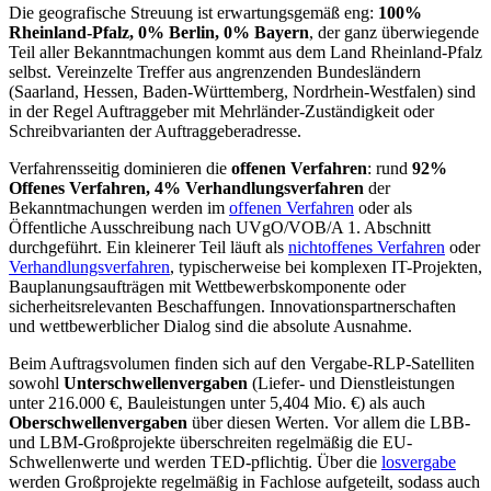
Die geografische Streuung ist erwartungsgemäß eng:
100%
Rheinland-Pfalz, 0% Berlin, 0% Bayern
, der ganz überwiegende
Teil aller Bekanntmachungen kommt aus dem Land Rheinland-Pfalz
selbst. Vereinzelte Treffer aus angrenzenden Bundesländern
(Saarland, Hessen, Baden-Württemberg, Nordrhein-Westfalen) sind
in der Regel Auftraggeber mit Mehrländer-Zuständigkeit oder
Schreibvarianten der Auftraggeberadresse.
Verfahrensseitig dominieren die
offenen Verfahren
: rund
92%
Offenes Verfahren, 4% Verhandlungsverfahren
der
Bekanntmachungen werden im
offenen Verfahren
oder als
Öffentliche Ausschreibung nach UVgO/VOB/A 1. Abschnitt
durchgeführt. Ein kleinerer Teil läuft als
nichtoffenes Verfahren
oder
Verhandlungsverfahren
, typischerweise bei komplexen IT-Projekten,
Bauplanungsaufträgen mit Wettbewerbskomponente oder
sicherheitsrelevanten Beschaffungen. Innovationspartnerschaften
und wettbewerblicher Dialog sind die absolute Ausnahme.
Beim Auftragsvolumen finden sich auf den Vergabe-RLP-Satelliten
sowohl
Unterschwellenvergaben
(Liefer- und Dienstleistungen
unter 216.000 €, Bauleistungen unter 5,404 Mio. €) als auch
Oberschwellenvergaben
über diesen Werten. Vor allem die LBB-
und LBM-Großprojekte überschreiten regelmäßig die EU-
Schwellenwerte und werden TED-pflichtig. Über die
losvergabe
werden Großprojekte regelmäßig in Fachlose aufgeteilt, sodass auch