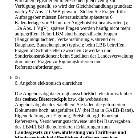
wird allen registrierten Interessenten gleichzeitig zur
Verfügung gestellt, so wird der Gleichbehandlungsgrundsatz
nach § 97 Abs. 2 GWB gewahrt. Stellen Sie Fragen früh:
Auftraggeber müssen Bieterauskünfte spätestens 6
Kalendertage vor Ablauf der Angebotsfrist beantworten (§
12a Abs. 1 VgV), spätere Fragen werden häufig nicht mehr
aufgegriffen. Beim LBM sind bauspezifische Fragen
(Baugrundgutachten, Verkehrsführung während der
Bauphase, Bauzeitenpläne) typisch; beim LBB betreffen
Fragen oft Schnittstellen zwischen Gewerken und
Sonderkonstruktionen; beim Satelliten der Landesverwaltung
dominieren Fragen zu Eignungskriterien und
Referenzanforderungen.
06
6. Angebot elektronisch einreichen
Die Angebotsabgabe erfolgt ausschließlich elektronisch über
das
cosinex Bietercockpit
bzw. die webbasierte
Angebotsabgabe des Satelliten. Sie laden die geforderten
Dokumente hoch, ausgefülltes LV (bei Bau in GAEB-Datei),
Eigenerklärung zur Eignung, Preisblatt, ggf. Konzept,
Referenzen, Versicherungsnachweise und bei Bauvergaben
des LBM/LBB die geforderten Erklärungen zum
Landesgesetz zur Gewährleistung von Tariftreue und
Mindestentgelt bei öffentlichen Auftragsvergaben