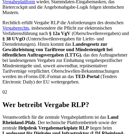
Vergabeplattform
wieder, Stammdaten-Eingabemasken, das
Bietercockpit und die Angebotsabgabe-Logik folgen identischen
Mustern.
Rechtlich erfüllt Vergabe RLP die Anforderungen des deutschen
Vergaberechts
, insbesondere die Pflicht zur elektronischen
Verfahrensführung nach
§ 12a VgV
(Oberschwellenvergaben) und
§ 38 UVgO
(Unterschwellenvergaben für Liefer- und
Dienstleistungen). Hinzu kommt das
Landesgesetz zur
Gewährleistung von Tariftreue und Mindestentgelt bei
öffentlichen Auftragsvergaben (LTTG)
, das den Auftragnehmer
bei landeseigenen Vergaben zur Einhaltung vergabespezifischer
Mindestentgelte und, soweit anwendbar, repräsentativer
Tarifverträge verpflichtet. Oberschwellen-Bekanntmachungen
werden im eForms-DE-Format an das
TED-Portal
(Tenders
Electronic Daily) der EU weitergegeben.
02
Wer betreibt Vergabe RLP?
Verantwortlich für die zentrale Vergabeplattform ist das
Land
Rheinland-Pfalz
. Der technische Plattformbetrieb sowie der
zentrale
Helpdesk Vergabemarktplatz RLP
liegen beim
Landesamt für Digitales und Infrastruktur (LDI Rheinland-