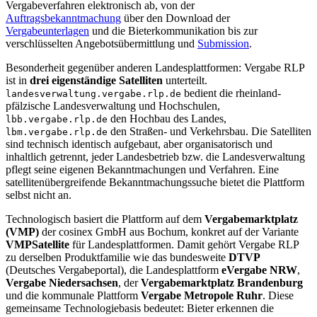
Vergabeverfahren elektronisch ab, von der
Auftragsbekanntmachung
über den Download der
Vergabeunterlagen
und die Bieterkommunikation bis zur
verschlüsselten Angebotsübermittlung und
Submission
.
Besonderheit gegenüber anderen Landesplattformen: Vergabe RLP
ist in
drei eigenständige Satelliten
unterteilt.
bedient die rheinland-
landesverwaltung.vergabe.rlp.de
pfälzische Landesverwaltung und Hochschulen,
den Hochbau des Landes,
lbb.vergabe.rlp.de
den Straßen- und Verkehrsbau. Die Satelliten
lbm.vergabe.rlp.de
sind technisch identisch aufgebaut, aber organisatorisch und
inhaltlich getrennt, jeder Landesbetrieb bzw. die Landesverwaltung
pflegt seine eigenen Bekanntmachungen und Verfahren. Eine
satellitenübergreifende Bekanntmachungssuche bietet die Plattform
selbst nicht an.
Technologisch basiert die Plattform auf dem
Vergabemarktplatz
(VMP)
der cosinex GmbH aus Bochum, konkret auf der Variante
VMPSatellite
für Landesplattformen. Damit gehört Vergabe RLP
zu derselben Produktfamilie wie das bundesweite
DTVP
(Deutsches Vergabeportal), die Landesplattform
eVergabe NRW
,
Vergabe Niedersachsen
, der
Vergabemarktplatz Brandenburg
und die kommunale Plattform
Vergabe Metropole Ruhr
. Diese
gemeinsame Technologiebasis bedeutet: Bieter erkennen die