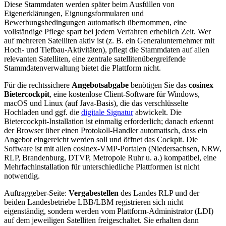
Diese Stammdaten werden später beim Ausfüllen von
Eigenerklärungen, Eignungsformularen und
Bewerbungsbedingungen automatisch übernommen, eine
vollständige Pflege spart bei jedem Verfahren erheblich Zeit. Wer
auf mehreren Satelliten aktiv ist (z. B. ein Generalunternehmer mit
Hoch- und Tiefbau-Aktivitäten), pflegt die Stammdaten auf allen
relevanten Satelliten, eine zentrale satellitenübergreifende
Stammdatenverwaltung bietet die Plattform nicht.
Für die rechtssichere
Angebotsabgabe
benötigen Sie das
cosinex
Bietercockpit
, eine kostenlose Client-Software für Windows,
macOS und Linux (auf Java-Basis), die das verschlüsselte
Hochladen und ggf. die
digitale Signatur
abwickelt. Die
Bietercockpit-Installation ist einmalig erforderlich; danach erkennt
der Browser über einen Protokoll-Handler automatisch, dass ein
Angebot eingereicht werden soll und öffnet das Cockpit. Die
Software ist mit allen cosinex-VMP-Portalen (Niedersachsen, NRW,
RLP, Brandenburg, DTVP, Metropole Ruhr u. a.) kompatibel, eine
Mehrfachinstallation für unterschiedliche Plattformen ist nicht
notwendig.
Auftraggeber-Seite:
Vergabestellen
des Landes RLP und der
beiden Landesbetriebe LBB/LBM registrieren sich nicht
eigenständig, sondern werden vom Plattform-Administrator (LDI)
auf dem jeweiligen Satelliten freigeschaltet. Sie erhalten dann