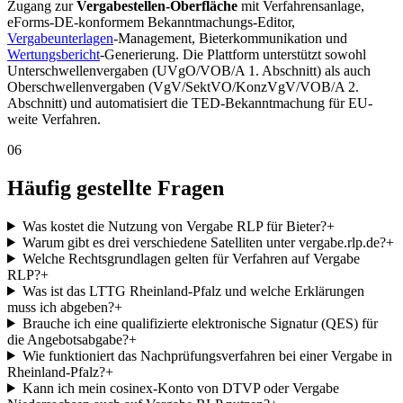
Zugang zur
Vergabestellen-Oberfläche
mit Verfahrensanlage,
eForms-DE-konformem Bekanntmachungs-Editor,
Vergabeunterlagen
-Management, Bieterkommunikation und
Wertungsbericht
-Generierung. Die Plattform unterstützt sowohl
Unterschwellenvergaben (UVgO/VOB/A 1. Abschnitt) als auch
Oberschwellenvergaben (VgV/SektVO/KonzVgV/VOB/A 2.
Abschnitt) und automatisiert die TED-Bekanntmachung für EU-
weite Verfahren.
06
Häufig gestellte Fragen
Was kostet die Nutzung von Vergabe RLP für Bieter?
+
Warum gibt es drei verschiedene Satelliten unter vergabe.rlp.de?
+
Welche Rechtsgrundlagen gelten für Verfahren auf Vergabe
RLP?
+
Was ist das LTTG Rheinland-Pfalz und welche Erklärungen
muss ich abgeben?
+
Brauche ich eine qualifizierte elektronische Signatur (QES) für
die Angebotsabgabe?
+
Wie funktioniert das Nachprüfungsverfahren bei einer Vergabe in
Rheinland-Pfalz?
+
Kann ich mein cosinex-Konto von DTVP oder Vergabe