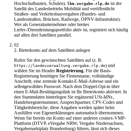
Hochschulbauten, Schulen).
ist der
lbm.vergabe.rlp.de
Satellit des Landesbetriebs Mobilität und veröffentlicht
Straßen- und Verkehrsbauvergaben (Bundes- und
Landesstraßen, Brücken, Radwege, ÖPNV-Infrastruktur).
Wer als Generalunternehmer oder breites
Liefer-/Dienstleistungsportfolio aktiv ist, registriert sich häufig
auf allen drei Satelliten parallel.
02
2. Bieterkonto auf dem Satelliten anlegen
Rufen Sie den gewünschten Satelliten auf (z. B.
) und
https://landesverwaltung.vergabe.rlp.de
wählen Sie im Header
Registrierung
. Für die Basis-
Registrierung benötigen Sie Firmenname, vollständige
Anschrift, eine zentrale Kontakt-E-Mail-Adresse und ein
selbstgewähltes Passwort. Nach dem Doppel-Opt-in über
einen E-Mail-Bestätigungslink ist Ihr Bieterkonto aktiviert. In
den Stammdaten hinterlegen Sie ergänzend USt-IdNr.,
Handelsregisternummer, Ansprechpartner, CPV-Codes und
Tätigkeitsbereiche, diese Angaben werden später beim
Ausfüllen von Eigenerklärungen automatisch übernommen.
Wenn Sie bereits ein Konto auf einer anderen cosinex-VMP-
Plattform (DTVP, eVergabe NRW, Vergabe Niedersachsen,
Vergabemarktplatz Brandenburg) führen, lässt sich dieses