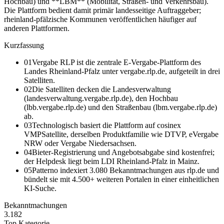
Hochbau) und **LBM** (Mobilität, Straßen- und Verkehrsbau).
Die Plattform bedient damit primär landesseitige Auftraggeber;
rheinland-pfälzische Kommunen veröffentlichen häufiger auf
anderen Plattformen.
Kurzfassung
01
Vergabe RLP ist die zentrale E-Vergabe-Plattform des
Landes Rheinland-Pfalz unter vergabe.rlp.de, aufgeteilt in drei
Satelliten.
02
Die Satelliten decken die Landesverwaltung
(landesverwaltung.vergabe.rlp.de), den Hochbau
(lbb.vergabe.rlp.de) und den Straßenbau (lbm.vergabe.rlp.de)
ab.
03
Technologisch basiert die Plattform auf cosinex
VMPSatellite, derselben Produktfamilie wie DTVP, eVergabe
NRW oder Vergabe Niedersachsen.
04
Bieter-Registrierung und Angebotsabgabe sind kostenfrei;
der Helpdesk liegt beim LDI Rheinland-Pfalz in Mainz.
05
Patterno indexiert 3.080 Bekanntmachungen aus rlp.de und
bündelt sie mit 4.500+ weiteren Portalen in einer einheitlichen
KI-Suche.
Bekanntmachungen
3.182
Top Kategorie