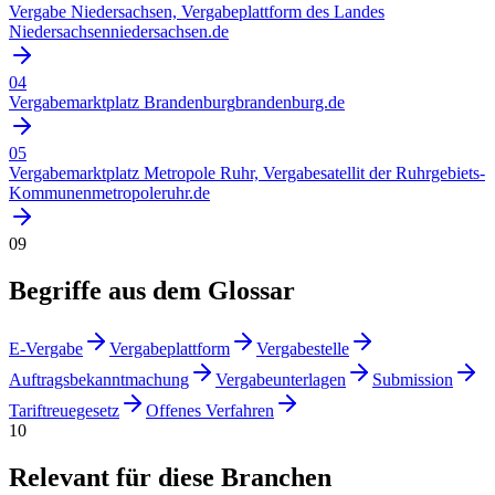
Vergabe Niedersachsen, Vergabeplattform des Landes
Niedersachsen
niedersachsen.de
04
Vergabemarktplatz Brandenburg
brandenburg.de
05
Vergabemarktplatz Metropole Ruhr, Vergabesatellit der Ruhrgebiets-
Kommunen
metropoleruhr.de
09
Begriffe aus dem Glossar
E-Vergabe
Vergabeplattform
Vergabestelle
Auftragsbekanntmachung
Vergabeunterlagen
Submission
Tariftreuegesetz
Offenes Verfahren
10
Relevant für diese Branchen