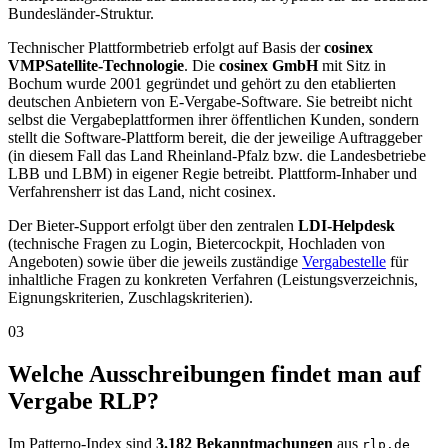
Bundesländer-Struktur.
Technischer Plattformbetrieb erfolgt auf Basis der
cosinex
VMPSatellite-Technologie
. Die
cosinex GmbH
mit Sitz in
Bochum wurde 2001 gegründet und gehört zu den etablierten
deutschen Anbietern von E-Vergabe-Software. Sie betreibt nicht
selbst die Vergabeplattformen ihrer öffentlichen Kunden, sondern
stellt die Software-Plattform bereit, die der jeweilige Auftraggeber
(in diesem Fall das Land Rheinland-Pfalz bzw. die Landesbetriebe
LBB und LBM) in eigener Regie betreibt. Plattform-Inhaber und
Verfahrensherr ist das Land, nicht cosinex.
Der Bieter-Support erfolgt über den zentralen
LDI-Helpdesk
(technische Fragen zu Login, Bietercockpit, Hochladen von
Angeboten) sowie über die jeweils zuständige
Vergabestelle
für
inhaltliche Fragen zu konkreten Verfahren (Leistungsverzeichnis,
Eignungskriterien, Zuschlagskriterien).
03
Welche Ausschreibungen findet man auf
Vergabe RLP?
Im Patterno-Index sind
3.182 Bekanntmachungen
aus
rlp.de