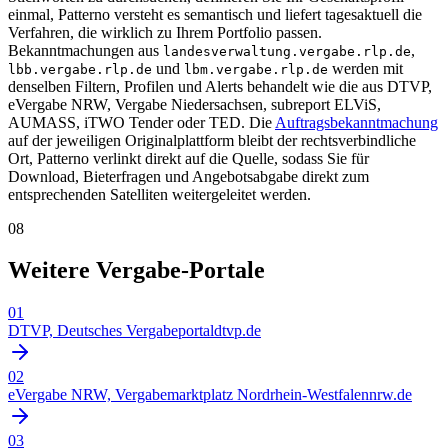
einmal, Patterno versteht es semantisch und liefert tagesaktuell die
Verfahren, die wirklich zu Ihrem Portfolio passen.
Bekanntmachungen aus
,
landesverwaltung.vergabe.rlp.de
und
werden mit
lbb.vergabe.rlp.de
lbm.vergabe.rlp.de
denselben Filtern, Profilen und Alerts behandelt wie die aus DTVP,
eVergabe NRW, Vergabe Niedersachsen, subreport ELViS,
AUMASS, iTWO Tender oder TED. Die
Auftragsbekanntmachung
auf der jeweiligen Originalplattform bleibt der rechtsverbindliche
Ort, Patterno verlinkt direkt auf die Quelle, sodass Sie für
Download, Bieterfragen und Angebotsabgabe direkt zum
entsprechenden Satelliten weitergeleitet werden.
08
Weitere Vergabe-Portale
01
DTVP, Deutsches Vergabeportal
dtvp.de
02
eVergabe NRW, Vergabemarktplatz Nordrhein-Westfalen
nrw.de
03