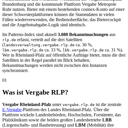
Brandenburg und die kommunale Plattform Vergabe Metropole
Ruhr nutzen. Bieter mit einem bestehenden cosinex-Konto auf einer
dieser Schwesterplattformen können die Stammdaten in vielen
Fällen wiederverwenden, die Bedienoberfläche, das Bietercockpit
und die Angebotsabgabe-Logik sind identisch.
Im Patterno-Index sind aktuell
3.080 Bekanntmachungen
aus
erfasst, verteilt auf die drei Satelliten
rlp.de
(
ca. 36 %,
landesverwaltung.vergabe.rlp.de
ca. 33 %,
ca. 31 %).
lbm.vergabe.rlp.de
lbb.vergabe.rlp.de
Wer in Rheinland-Pfalz auf öffentliche Aufträge bietet, muss die drei
Satelliten in der Regel parallel im Blick behalten,
Bekanntmachungen werden nicht zwischen den Instanzen
synchronisiert.
01
Was ist Vergabe RLP?
Vergabe Rheinland-Pfalz
unter
ist die zentrale
vergabe.rlp.de
E-Vergabe
-Plattform des Landes Rheinland-Pfalz. Über die
Plattform wickeln Landesbehörden, Hochschulen, Forstämter, das
Pfalzklinikum sowie die beiden großen Landesbetriebe
LBB
(Liegenschafts- und Baubetreuung) und
LBM
(Mobilität) ihre