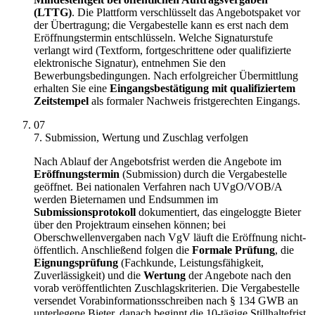
(LTTG)
. Die Plattform verschlüsselt das Angebotspaket vor
der Übertragung; die Vergabestelle kann es erst nach dem
Eröffnungstermin entschlüsseln. Welche Signaturstufe
verlangt wird (Textform, fortgeschrittene oder qualifizierte
elektronische Signatur), entnehmen Sie den
Bewerbungsbedingungen. Nach erfolgreicher Übermittlung
erhalten Sie eine
Eingangsbestätigung mit qualifiziertem
Zeitstempel
als formaler Nachweis fristgerechten Eingangs.
07
7. Submission, Wertung und Zuschlag verfolgen
Nach Ablauf der Angebotsfrist werden die Angebote im
Eröffnungstermin
(Submission) durch die Vergabestelle
geöffnet. Bei nationalen Verfahren nach UVgO/VOB/A
werden Bieternamen und Endsummen im
Submissionsprotokoll
dokumentiert, das eingeloggte Bieter
über den Projektraum einsehen können; bei
Oberschwellenvergaben nach VgV läuft die Eröffnung nicht-
öffentlich. Anschließend folgen die
Formale Prüfung
, die
Eignungsprüfung
(Fachkunde, Leistungsfähigkeit,
Zuverlässigkeit) und die
Wertung
der Angebote nach den
vorab veröffentlichten Zuschlagskriterien. Die Vergabestelle
versendet Vorabinformationsschreiben nach § 134 GWB an
unterlegene Bieter, danach beginnt die 10-tägige Stillhaltefrist,