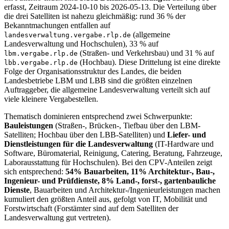
erfasst, Zeitraum 2024-10-10 bis 2026-05-13. Die Verteilung über
die drei Satelliten ist nahezu gleichmäßig: rund 36 % der
Bekanntmachungen entfallen auf
(allgemeine
landesverwaltung.vergabe.rlp.de
Landesverwaltung und Hochschulen), 33 % auf
(Straßen- und Verkehrsbau) und 31 % auf
lbm.vergabe.rlp.de
(Hochbau). Diese Drittelung ist eine direkte
lbb.vergabe.rlp.de
Folge der Organisationsstruktur des Landes, die beiden
Landesbetriebe LBM und LBB sind die größten einzelnen
Auftraggeber, die allgemeine Landesverwaltung verteilt sich auf
viele kleinere Vergabestellen.
Thematisch dominieren entsprechend zwei Schwerpunkte:
Bauleistungen
(Straßen-, Brücken-, Tiefbau über den LBM-
Satelliten; Hochbau über den LBB-Satelliten) und
Liefer- und
Dienstleistungen für die Landesverwaltung
(IT-Hardware und
Software, Büromaterial, Reinigung, Catering, Beratung, Fahrzeuge,
Laborausstattung für Hochschulen). Bei den CPV-Anteilen zeigt
sich entsprechend:
54% Bauarbeiten, 11% Architektur-, Bau-,
Ingenieur- und Prüfdienste, 8% Land-, forst-, gartenbauliche
Dienste
, Bauarbeiten und Architektur-/Ingenieurleistungen machen
kumuliert den größten Anteil aus, gefolgt von IT, Mobilität und
Forstwirtschaft (Forstämter sind auf dem Satelliten der
Landesverwaltung gut vertreten).