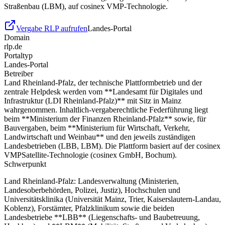
Straßenbau (LBM), auf cosinex VMP-Technologie.
Vergabe RLP aufrufen
Landes-Portal
Domain
rlp.de
Portaltyp
Landes-Portal
Betreiber
Land Rheinland-Pfalz, der technische Plattformbetrieb und der
zentrale Helpdesk werden vom **Landesamt für Digitales und
Infrastruktur (LDI Rheinland-Pfalz)** mit Sitz in Mainz
wahrgenommen. Inhaltlich-vergaberechtliche Federführung liegt
beim **Ministerium der Finanzen Rheinland-Pfalz** sowie, für
Bauvergaben, beim **Ministerium für Wirtschaft, Verkehr,
Landwirtschaft und Weinbau** und den jeweils zuständigen
Landesbetrieben (LBB, LBM). Die Plattform basiert auf der cosinex
VMPSatellite-Technologie (cosinex GmbH, Bochum).
Schwerpunkt
Land Rheinland-Pfalz: Landesverwaltung (Ministerien,
Landesoberbehörden, Polizei, Justiz), Hochschulen und
Universitätsklinika (Universität Mainz, Trier, Kaiserslautern-Landau,
Koblenz), Forstämter, Pfalzklinikum sowie die beiden
Landesbetriebe **LBB** (Liegenschafts- und Baubetreuung,