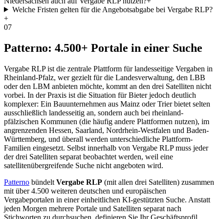
Niedersachsen auch auf Vergabe RLP nutzen?
+
Welche Fristen gelten für die Angebotsabgabe bei Vergabe RLP?
+
07
Patterno: 4.500+ Portale in einer Suche
Vergabe RLP ist die zentrale Plattform für landesseitige Vergaben in
Rheinland-Pfalz, wer gezielt für die Landesverwaltung, den LBB
oder den LBM anbieten möchte, kommt an den drei Satelliten nicht
vorbei. In der Praxis ist die Situation für Bieter jedoch deutlich
komplexer: Ein Bauunternehmen aus Mainz oder Trier bietet selten
ausschließlich landesseitig an, sondern auch bei rheinland-
pfälzischen Kommunen (die häufig andere Plattformen nutzen), im
angrenzenden Hessen, Saarland, Nordrhein-Westfalen und Baden-
Württemberg, und überall werden unterschiedliche Plattform-
Familien eingesetzt. Selbst innerhalb von Vergabe RLP muss jeder
der drei Satelliten separat beobachtet werden, weil eine
satellitenübergreifende Suche nicht angeboten wird.
Patterno
bündelt
Vergabe RLP
(mit allen drei Satelliten) zusammen
mit über 4.500 weiteren deutschen und europäischen
Vergabeportalen in einer einheitlichen KI-gestützten Suche. Anstatt
jeden Morgen mehrere Portale und Satelliten separat nach
Stichworten zu durchsuchen, definieren Sie Ihr Geschäftsprofil