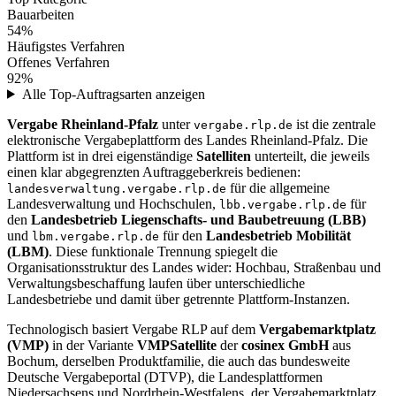
Bauarbeiten
54%
Häufigstes Verfahren
Offenes Verfahren
92%
Alle Top-Auftragsarten anzeigen
Vergabe Rheinland-Pfalz
unter
ist die zentrale
vergabe.rlp.de
elektronische Vergabeplattform des Landes Rheinland-Pfalz. Die
Plattform ist in drei eigenständige
Satelliten
unterteilt, die jeweils
einen klar abgegrenzten Auftraggeberkreis bedienen:
für die allgemeine
landesverwaltung.vergabe.rlp.de
Landesverwaltung und Hochschulen,
für
lbb.vergabe.rlp.de
den
Landesbetrieb Liegenschafts- und Baubetreuung (LBB)
und
für den
Landesbetrieb Mobilität
lbm.vergabe.rlp.de
(LBM)
. Diese funktionale Trennung spiegelt die
Organisationsstruktur des Landes wider: Hochbau, Straßenbau und
Verwaltungsbeschaffung laufen über unterschiedliche
Landesbetriebe und damit über getrennte Plattform-Instanzen.
Technologisch basiert Vergabe RLP auf dem
Vergabemarktplatz
(VMP)
in der Variante
VMPSatellite
der
cosinex GmbH
aus
Bochum, derselben Produktfamilie, die auch das bundesweite
Deutsche Vergabeportal (DTVP), die Landesplattformen
Niedersachsens und Nordrhein-Westfalens, der Vergabemarktplatz