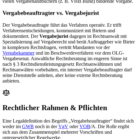
vielen Vergabehandbüchern (z. B. VHB Bund) bindende Vorgabe.
Vergabebeauftragter vs. Vergabejurist
Der Vergabebeauftragte führt das Verfahren operativ. Er trifft
Verfahrensentscheidungen, kommuniziert mit Bietern und
dokumentiert. Der
Vergabejurist
dagegen ist Rechtsanwalt mit
Spezialisierung auf Vergaberecht und berät Auftraggeber wie Bieter
in komplexen Rechtsfragen, vertritt Mandanten vor der
Vergabekammer
und im Beschwerdeverfahren vor dem OLG-
Vergabesenat. Anwaltliche Rechtsberatung im engeren Sinne ist
nach § 3 Rechtsdienstleistungsgesetz Rechtsanwältinnen und
Rechtsanwälten vorbehalten, ein interner Vergabebeauftragter darf
seine Dienststelle anleiten, aber keine externe Rechtsberatung
anbieten.
Rechtlicher Rahmen & Pflichten
Eine Legaldefinition des Begriffs „Vergabebeauftragter“ findet sich
weder im
GWB
noch in der
VgV
oder
VOB
/A. Die Rolle ergibt
sich aus dem Zusammenspiel mehrerer Vorschriften und
untergesetzlicher Regelwerke.