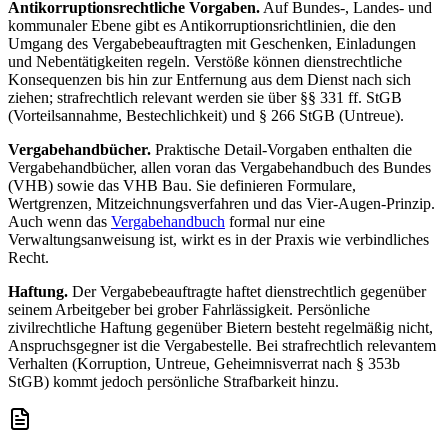
Antikorruptionsrechtliche Vorgaben.
Auf Bundes-, Landes- und
kommunaler Ebene gibt es Antikorruptionsrichtlinien, die den
Umgang des Vergabebeauftragten mit Geschenken, Einladungen
und Nebentätigkeiten regeln. Verstöße können dienstrechtliche
Konsequenzen bis hin zur Entfernung aus dem Dienst nach sich
ziehen; strafrechtlich relevant werden sie über §§ 331 ff. StGB
(Vorteilsannahme, Bestechlichkeit) und § 266 StGB (Untreue).
Vergabehandbücher.
Praktische Detail-Vorgaben enthalten die
Vergabehandbücher, allen voran das Vergabehandbuch des Bundes
(VHB) sowie das VHB Bau. Sie definieren Formulare,
Wertgrenzen, Mitzeichnungsverfahren und das Vier-Augen-Prinzip.
Auch wenn das
Vergabehandbuch
formal nur eine
Verwaltungsanweisung ist, wirkt es in der Praxis wie verbindliches
Recht.
Haftung.
Der Vergabebeauftragte haftet dienstrechtlich gegenüber
seinem Arbeitgeber bei grober Fahrlässigkeit. Persönliche
zivilrechtliche Haftung gegenüber Bietern besteht regelmäßig nicht,
Anspruchsgegner ist die Vergabestelle. Bei strafrechtlich relevantem
Verhalten (Korruption, Untreue, Geheimnisverrat nach § 353b
StGB) kommt jedoch persönliche Strafbarkeit hinzu.