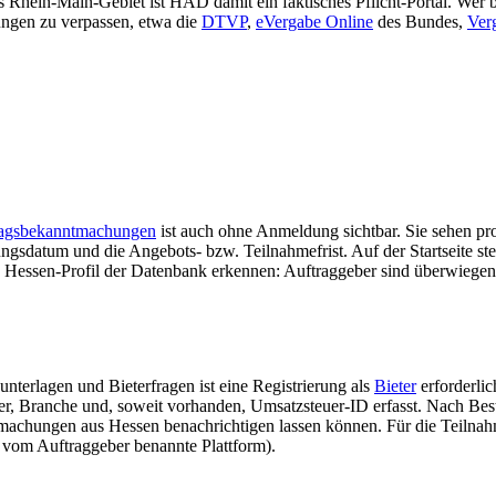
Rhein-Main-Gebiet ist HAD damit ein faktisches Pflicht-Portal. Wer bu
ngen zu verpassen, etwa die
DTVP
,
eVergabe Online
des Bundes,
Ver
ragsbekanntmachungen
ist auch ohne Anmeldung sichtbar. Sie sehen pro
chungsdatum und die Angebots- bzw. Teilnahmefrist. Auf der Startseite 
h das Hessen-Profil der Datenbank erkennen: Auftraggeber sind überwie
terlagen und Bieterfragen ist eine Registrierung als
Bieter
erforderlic
, Branche und, soweit vorhanden, Umsatzsteuer-ID erfasst. Nach Bestä
achungen aus Hessen benachrichtigen lassen können. Für die Teilnahme
 vom Auftraggeber benannte Plattform).