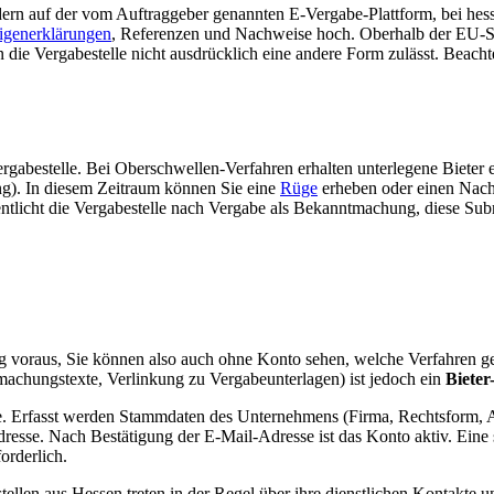
dern auf der vom Auftraggeber genannten E-Vergabe-Plattform, bei hes
igenerklärungen
, Referenzen und Nachweise hoch. Oberhalb der EU-S
n die Vergabestelle nicht ausdrücklich eine andere Form zulässt. Beach
rgabestelle. Bei Oberschwellen-Verfahren erhalten unterlegene Bieter 
ng). In diesem Zeitraum können Sie eine
Rüge
erheben oder einen Nach
ntlicht die Vergabestelle nach Vergabe als Bekanntmachung, diese Sub
ng voraus, Sie können also auch ohne Konto sehen, welche Verfahren g
machungstexte, Verlinkung zu Vergabeunterlagen) ist jedoch ein
Bieter
de. Erfasst werden Stammdaten des Unternehmens (Firma, Rechtsform, A
sse. Nach Bestätigung der E-Mail-Adresse ist das Konto aktiv. Eine sep
orderlich.
tellen aus Hessen treten in der Regel über ihre dienstlichen Kontakte u