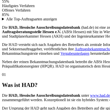
55%
Häufigstes Verfahren
Offenes Verfahren
85%
Alle Top-Auftragsarten anzeigen
Die
HAD, Hessische Ausschreibungsdatenbank
(had.de) ist eine 
Auftragsberatungsstelle Hessen e.V.
(ABSt Hessen) mit Sitz in Wi
und Stadtplanerkammer Hessen (AKH) und der Ingenieurkammer He
Die HAD versteht sich nach Angaben des Betreibers als zentrale Info
und Sektorenauftraggeber, veröffentlichen ihre
Auftragsbekanntmach
Bekanntmachungstexte einsehen und
Vergabeunterlagen
herunterlade
Neben der reinen Bekanntmachungsdatenbank betreibt die ABSt Hes
Präqualifikationsregister (HPQR). HAD ist organisatorisch dem Hes
01
Was ist HAD?
Die
HAD, Hessische Ausschreibungsdatenbank
unter
www.had.de
zusammengeführt werden. Konzeptionell ist sie ein hybrides System:
Der Ursprung der HAD geht nach Angaben des Betreibers auf die spä