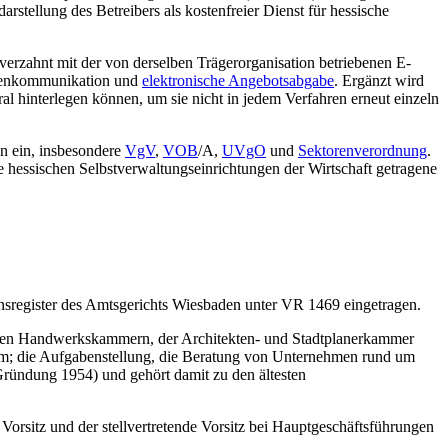
tellung des Betreibers als kostenfreier Dienst für hessische
erzahnt mit der von derselben Trägerorganisation betriebenen E-
agenkommunikation und
elektronische Angebotsabgabe
. Ergänzt wird
l hinterlegen können, um sie nicht in jedem Verfahren erneut einzeln
n ein, insbesondere
VgV
,
VOB
/A,
UVgO
und
Sektorenverordnung
.
 hessischen Selbstverwaltungseinrichtungen der Wirtschaft getragene
nsregister des Amtsgerichts Wiesbaden unter VR 1469 eingetragen.
chen Handwerkskammern, der Architekten- und Stadtplanerkammer
am; die Aufgabenstellung, die Beratung von Unternehmen rund um
Gründung 1954) und gehört damit zu den ältesten
 Vorsitz und der stellvertretende Vorsitz bei Hauptgeschäftsführungen