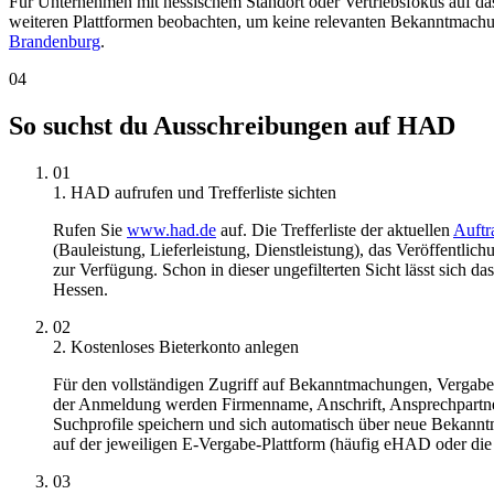
Für Unternehmen mit hessischem Standort oder Vertriebsfokus auf das 
weiteren Plattformen beobachten, um keine relevanten Bekanntmachu
Brandenburg
.
04
So suchst du Ausschreibungen auf HAD
01
1. HAD aufrufen und Trefferliste sichten
Rufen Sie
www.had.de
auf. Die Trefferliste der aktuellen
Auft
(Bauleistung, Lieferleistung, Dienstleistung), das Veröffentli
zur Verfügung. Schon in dieser ungefilterten Sicht lässt sic
Hessen.
02
2. Kostenloses Bieterkonto anlegen
Für den vollständigen Zugriff auf Bekanntmachungen, Vergabeun
der Anmeldung werden Firmenname, Anschrift, Ansprechpartner
Suchprofile speichern und sich automatisch über neue Bekanntm
auf der jeweiligen E-Vergabe-Plattform (häufig eHAD oder die
03