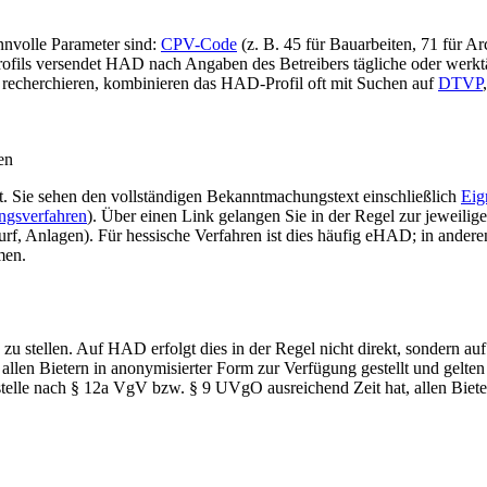
innvolle Parameter sind:
CPV-Code
(z. B. 45 für Bauarbeiten, 71 für Ar
rofils versendet HAD nach Angaben des Betreibers tägliche oder werkt
 recherchieren, kombinieren das HAD-Profil oft mit Suchen auf
DTVP
en
cht. Sie sehen den vollständigen Bekanntmachungstext einschließlich
Eig
ngsverfahren
). Über einen Link gelangen Sie in der Regel zur jeweilig
f, Anlagen). Für hessische Verfahren ist dies häufig eHAD; in ander
men.
zu stellen. Auf HAD erfolgt dies in der Regel nicht direkt, sondern a
len Bietern in anonymisierter Form zur Verfügung gestellt und gelten a
estelle nach § 12a VgV bzw. § 9 UVgO ausreichend Zeit hat, allen Biet