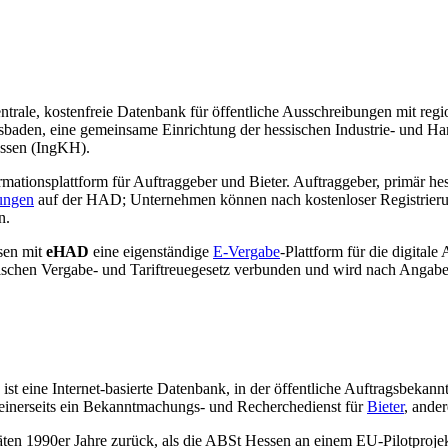
zentrale, kostenfreie Datenbank für öffentliche Ausschreibungen mit r
esbaden, eine gemeinsame Einrichtung der hessischen Industrie- un
ssen (IngKH).
rmationsplattform für Auftraggeber und Bieter. Auftraggeber, primär 
ungen
auf der HAD; Unternehmen können nach kostenloser Registrieru
n.
sen mit
eHAD
eine eigenständige
E-Vergabe
-Plattform für die digita
sischen Vergabe- und Tariftreuegesetz verbunden und wird nach Angab
ist eine Internet-basierte Datenbank, in der öffentliche Auftragsbek
 einerseits ein Bekanntmachungs- und Recherchedienst für
Bieter
, ander
ten 1990er Jahre zurück, als die ABSt Hessen an einem EU-Pilotprojek