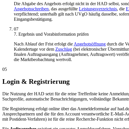
Die Abgabe des Angebots erfolgt nicht in der HAD selbst, son
Angebotsschreiben
, das ausgefüllte
Leistungsverzeichnis
, die
E
verpflichtend; unterhalb gilt nach UVgO häufig dasselbe, sofer
Eingangsbestätigung.
07
7. Ergebnis und Vorabinformation prüfen
Nach Ablauf der Frist erfolgt die
Angebotsöffnung
durch die Ve
Kalendertage vor dem
Zuschlag
(bei elektronischer Übermittlu
finalen Auftragsausgang (Auftragnehmer, Auftragswert) veröffe
die Marktbeobachtung wertvoll.
05
Login & Registrierung
Die Nutzung der HAD setzt für die reine Trefferliste keine Anmeldu
Suchprofile, automatische Benachrichtigungen, vollständige Bekannt
Die Registrierung erfolgt online über das Anmeldeformular auf had.
Ansprechpartnern und die für den Account verantwortliche E-Mail-Adre
mit Postident-Verfahren) ist für die reine Recherche-Funktion nicht erf
Für
Auftraggeber
existiert ein separates Anmeldeverfahren. Vergabes