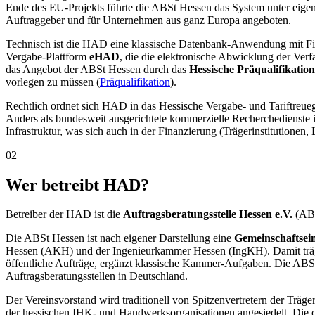
Ende des EU-Projekts führte die ABSt Hessen das System unter eigene
Auftraggeber und für Unternehmen aus ganz Europa angeboten.
Technisch ist die HAD eine klassische Datenbank-Anwendung mit Filte
Vergabe-Plattform
eHAD
, die die elektronische Abwicklung der Verf
das Angebot der ABSt Hessen durch das
Hessische Präqualifikatio
vorlegen zu müssen (
Präqualifikation
).
Rechtlich ordnet sich HAD in das Hessische Vergabe- und Tariftreu
Anders als bundesweit ausgerichtete kommerzielle Recherchedienste i
Infrastruktur, was sich auch in der Finanzierung (Trägerinstitutionen,
02
Wer betreibt HAD?
Betreiber der HAD ist die
Auftragsberatungsstelle Hessen e.V.
(ABS
Die ABSt Hessen ist nach eigener Darstellung eine
Gemeinschaftsei
Hessen (AKH) und der Ingenieurkammer Hessen (IngKH). Damit trägt
öffentliche Aufträge, ergänzt klassische Kammer-Aufgaben. Die ABSt
Auftragsberatungsstellen in Deutschland.
Der Vereinsvorstand wird traditionell von Spitzenvertretern der Träge
der hessischen IHK- und Handwerksorganisationen angesiedelt. Die op