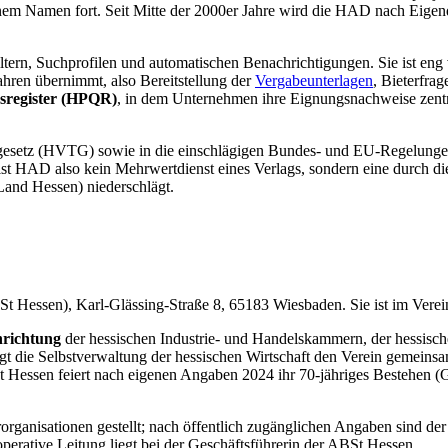
m Namen fort. Seit Mitte der 2000er Jahre wird die HAD nach Eigendars
rn, Suchprofilen und automatischen Benachrichtigungen. Sie ist eng v
ahren übernimmt, also Bereitstellung der
Vergabeunterlagen
, Bieterfr
nsregister (HPQR)
, in dem Unternehmen ihre Eignungsnachweise zentra
egesetz (HVTG) sowie in die einschlägigen Bundes- und EU-Regelunge
st HAD also kein Mehrwertdienst eines Verlags, sondern eine durch die
 Land Hessen) niederschlägt.
t Hessen), Karl-Glässing-Straße 8, 65183 Wiesbaden. Sie ist im Verei
nrichtung
der hessischen Industrie- und Handelskammern, der hessis
 die Selbstverwaltung der hessischen Wirtschaft den Verein gemeins
 Hessen feiert nach eigenen Angaben 2024 ihr 70-jähriges Bestehen (
rorganisationen gestellt; nach öffentlich zugänglichen Angaben sind der
erative Leitung liegt bei der Geschäftsführerin der ABSt Hessen.