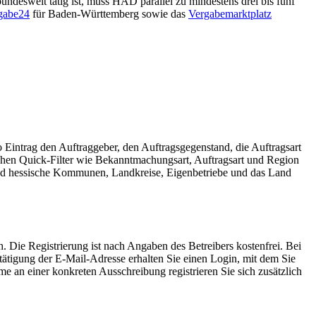
ndesweit tätig ist, muss HAD parallel zu mindestens drei bis fünf
gabe24
für Baden-Württemberg sowie das
Vergabemarktplatz
 Eintrag den Auftraggeber, den Auftragsgegenstand, die Auftragsart
stehen Quick-Filter wie Bekanntmachungsart, Auftragsart und Region
gend hessische Kommunen, Landkreise, Eigenbetriebe und das Land
h. Die Registrierung ist nach Angaben des Betreibers kostenfrei. Bei
tigung der E-Mail-Adresse erhalten Sie einen Login, mit dem Sie
 an einer konkreten Ausschreibung registrieren Sie sich zusätzlich