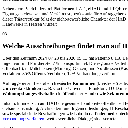
Neben dem Betrieb der drei Plattformen HAD, eHAD und HPQR erbri
Eignungsnachweisen und Verfahrenstypen) sowie für Auftraggeber zu
dieser Trägerstruktur folgt der nicht-gewerbliche Charakter der HAD: S
Handwerks in Hessen wurzelt.
03
Welche Ausschreibungen findet man auf 
Über den Zeitraum 2024-07-23 bis 2026-05-13 hat Patterno 8.158 B
Ingenieur- und Prüfdienste, 7% Transportmittel. Die regionale Verte
Offenbach), in Mittelhessen (Marburg, Gießen) und Nordhessen (Kas
Verfahren: 85% Offenes Verfahren, 12% Verhandlungsverfahren.
Auftraggeber sind vor allem
hessische Kommunen
(kreisfreie Städt
Universitätskliniken
(z. B. Goethe-Universität Frankfurt, TU Darmst
Wohnungsbaugesellschaften
in öffentlicher Hand sowie
Sektorena
Inhaltlich findet sich auf HAD die gesamte Bandbreite öffentlicher 
Gebäudeausrüstung, Architekten- und Ingenieurleistungen, IT-Besch
sowie spezialisierte Beschaffungen wie Laborbedarf oder medizintec
Verhandlungsverfahren
, wettbewerbliche Dialoge) sind vertreten.