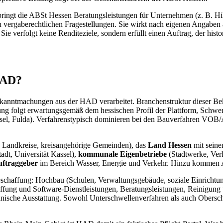
ngt die ABSt Hessen Beratungsleistungen für Unternehmen (z. B. Hi
 vergaberechtlichen Fragestellungen. Sie wirkt nach eigenen Angaben
ie verfolgt keine Renditeziele, sondern erfüllt einen Auftrag, der histo
HAD?
ekanntmachungen aus der HAD verarbeitet. Branchenstruktur dieser B
ilung folgt erwartungsgemäß dem hessischen Profil der Plattform, Sch
sel, Fulda). Verfahrenstypisch dominieren bei den Bauverfahren VOB
e, Landkreise, kreisangehörige Gemeinden), das
Land Hessen
mit seine
adt, Universität Kassel),
kommunale Eigenbetriebe
(Stadtwerke, Verk
uftraggeber
im Bereich Wasser, Energie und Verkehr. Hinzu kommen Ans
Beschaffung: Hochbau (Schulen, Verwaltungsgebäude, soziale Einrichtu
affung und Software-Dienstleistungen, Beratungsleistungen, Reinigun
hnische Ausstattung. Sowohl Unterschwellenverfahren als auch Obersc