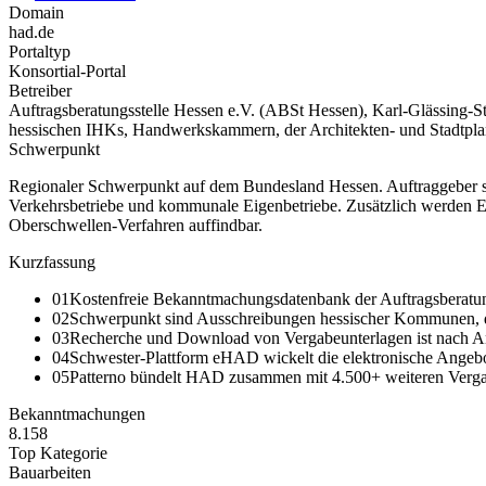
Domain
had.de
Portaltyp
Konsortial-Portal
Betreiber
Auftragsberatungsstelle Hessen e.V. (ABSt Hessen), Karl-Glässing-S
hessischen IHKs, Handwerkskammern, der Architekten- und Stadtpl
Schwerpunkt
Regionaler Schwerpunkt auf dem Bundesland Hessen. Auftraggeber s
Verkehrsbetriebe und kommunale Eigenbetriebe. Zusätzlich werden E
Oberschwellen-Verfahren auffindbar.
Kurzfassung
01
Kostenfreie Bekanntmachungsdatenbank der Auftragsberatung
02
Schwerpunkt sind Ausschreibungen hessischer Kommunen, 
03
Recherche und Download von Vergabeunterlagen ist nach Ang
04
Schwester-Plattform eHAD wickelt die elektronische Angeb
05
Patterno bündelt HAD zusammen mit 4.500+ weiteren Vergab
Bekanntmachungen
8.158
Top Kategorie
Bauarbeiten