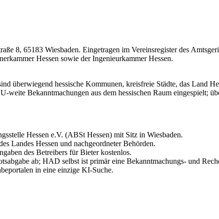
traße 8, 65183 Wiesbaden. Eingetragen im Vereinsregister des Amtsge
anerkammer Hessen sowie der Ingenieurkammer Hessen.
ind überwiegend hessische Kommunen, kreisfreie Städte, das Land H
U-weite Bekanntmachungen aus dem hessischen Raum eingespielt; über 
sstelle Hessen e.V. (ABSt Hessen) mit Sitz in Wiesbaden.
des Landes Hessen und nachgeordneter Behörden.
aben des Betreibers für Bieter kostenlos.
otsabgabe ab; HAD selbst ist primär eine Bekanntmachungs- und Rech
eportalen in eine einzige KI-Suche.