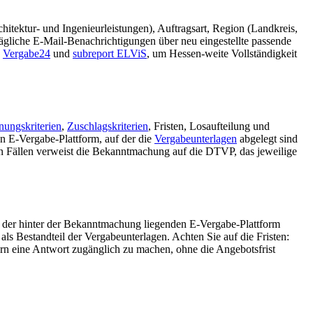
chitektur- und Ingenieurleistungen), Auftragsart, Region (Landkreis,
ägliche E-Mail-Benachrichtigungen über neu eingestellte passende
,
Vergabe24
und
subreport ELViS
, um Hessen-weite Vollständigkeit
nungskriterien
,
Zuschlagskriterien
, Fristen, Losaufteilung und
en E-Vergabe-Plattform, auf der die
Vergabeunterlagen
abgelegt sind
en Fällen verweist die Bekanntmachung auf die DTVP, das jeweilige
uf der hinter der Bekanntmachung liegenden E-Vergabe-Plattform
ls Bestandteil der Vergabeunterlagen. Achten Sie auf die Fristen:
ern eine Antwort zugänglich zu machen, ohne die Angebotsfrist