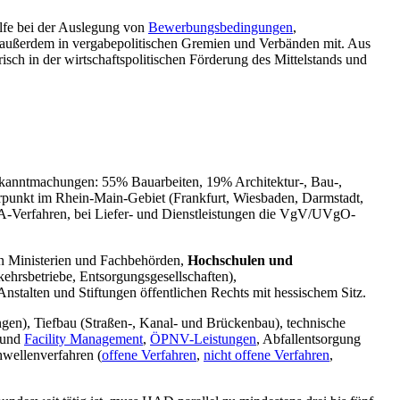
lfe bei der Auslegung von
Bewerbungsbedingungen
,
 außerdem in vergabepolitischen Gremien und Verbänden mit. Aus
risch in der wirtschaftspolitischen Förderung des Mittelstands und
ekanntmachungen: 55% Bauarbeiten, 19% Architektur-, Bau-,
werpunkt im Rhein-Main-Gebiet (Frankfurt, Wiesbaden, Darmstadt,
/A-Verfahren, bei Liefer- und Dienstleistungen die VgV/UVgO-
n Ministerien und Fachbehörden,
Hochschulen und
ehrsbetriebe, Entsorgungsgesellschaften),
talten und Stiftungen öffentlichen Rechts mit hessischem Sitz.
ngen), Tiefbau (Straßen-, Kanal- und Brückenbau), technische
g und
Facility Management
,
ÖPNV-Leistungen
, Abfallentsorgung
hwellenverfahren (
offene Verfahren
,
nicht offene Verfahren
,