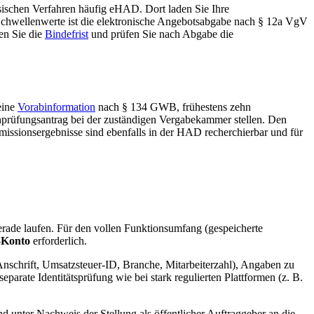
sischen Verfahren häufig eHAD. Dort laden Sie Ihre
chwellenwerte ist die elektronische Angebotsabgabe nach § 12a VgV
ten Sie die
Bindefrist
und prüfen Sie nach Abgabe die
eine
Vorabinformation
nach § 134 GWB, frühestens zehn
prüfungsantrag bei der zuständigen Vergabekammer stellen. Den
missionsergebnisse sind ebenfalls in der HAD recherchierbar und für
erade laufen. Für den vollen Funktionsumfang (gespeicherte
-Konto
erforderlich.
nschrift, Umsatzsteuer-ID, Branche, Mitarbeiterzahl), Angaben zu
arate Identitätsprüfung wie bei stark regulierten Plattformen (z. B.
nd unter Nachweis der Stellung als öffentlicher Auftraggeber an die